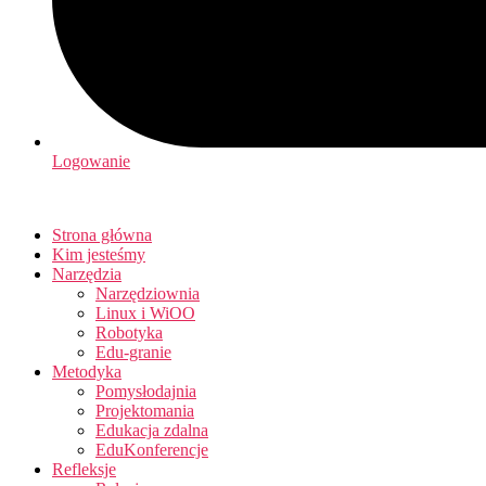
Logowanie
Strona główna
Kim jesteśmy
Narzędzia
Narzędziownia
Linux i WiOO
Robotyka
Edu-granie
Metodyka
Pomysłodajnia
Projektomania
Edukacja zdalna
EduKonferencje
Refleksje