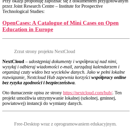
Przy okazji proponuję zapoznać się z dokumentem przygotowanym
przez Joint Research Centre – Institute for Prospective
Technological Studies:
OpenCases: A Catalogue of Mini Cases on Open
Education in Europe
Zrzut strony projektu NextCloud
NextCloud
–
udostępniaj dokumenty i współpracuj nad nimi,
wysyłaj i odbieraj wiadomości e-mail, zarządzaj kalendarzem i
organizuj czaty wideo bez wycieków danych. Jako w pełni lokalne
rozwiązanie, Nextcloud Hub zapewnia korzyści
współpracy online
bez ryzyka zgodności i bezpieczeństwa
.
Oto tłumaczenie opisu ze strony
https://nextcloud.com/hub/
. Ten
projekt umożliwia utrzymywanie lokalnej (szkolnej, gminnej,
powiatowej) instancji do wymiany danych.
Free-Desktop wraz z oprogramowaniem edukacyjnym.