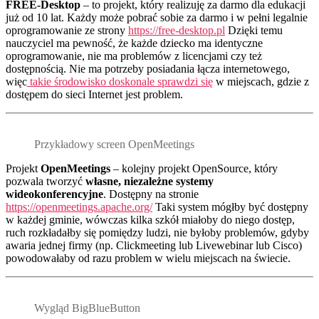
FREE-Desktop
– to projekt, który realizuję za darmo dla edukacji
już od 10 lat. Każdy może pobrać sobie za darmo i w pełni legalnie
oprogramowanie ze strony
https://free-desktop.pl
Dzięki temu
nauczyciel ma pewność, że każde dziecko ma identyczne
oprogramowanie, nie ma problemów z licencjami czy też
dostępnością. Nie ma potrzeby posiadania łącza internetowego,
więc
takie środowisko doskonale sprawdzi się
w miejscach, gdzie z
dostępem do sieci Internet jest problem.
Przykładowy screen OpenMeetings
Projekt
OpenMeetings
– kolejny projekt OpenSource, który
pozwala tworzyć
własne, niezależne systemy
wideokonferencyjne
. Dostępny na stronie
https://openmeetings.apache.org/
Taki system mógłby być dostępny
w każdej gminie, wówczas kilka szkół miałoby do niego dostęp,
ruch rozkładałby się pomiędzy ludzi, nie byłoby problemów, gdyby
awaria jednej firmy (np. Clickmeeting lub Livewebinar lub Cisco)
powodowałaby od razu problem w wielu miejscach na świecie.
Wygląd BigBlueButton