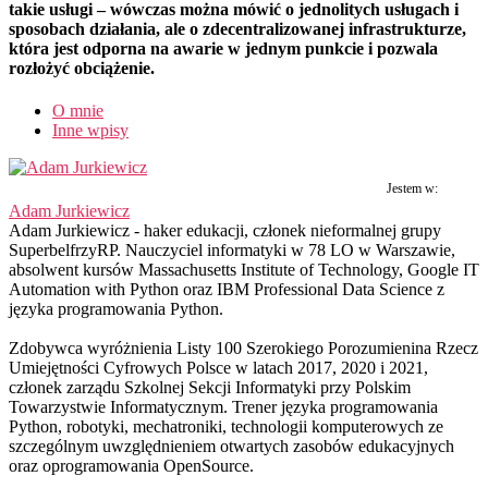
takie usługi – wówczas można mówić o jednolitych usługach i
sposobach działania, ale o zdecentralizowanej infrastrukturze,
która jest odporna na awarie w jednym punkcie i pozwala
rozłożyć obciążenie.
O mnie
Inne wpisy
Jestem w:
Adam Jurkiewicz
Adam Jurkiewicz - haker edukacji, członek nieformalnej grupy
SuperbelfrzyRP. Nauczyciel informatyki w 78 LO w Warszawie,
absolwent kursów Massachusetts Institute of Technology, Google IT
Automation with Python oraz IBM Professional Data Science z
języka programowania Python.
Zdobywca wyróżnienia Listy 100 Szerokiego Porozumienina Rzecz
Umiejętności Cyfrowych Polsce w latach 2017, 2020 i 2021,
członek zarządu Szkolnej Sekcji Informatyki przy Polskim
Towarzystwie Informatycznym. Trener języka programowania
Python, robotyki, mechatroniki, technologii komputerowych ze
szczególnym uwzględnieniem otwartych zasobów edukacyjnych
oraz oprogramowania OpenSource.