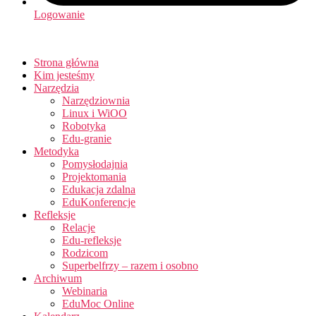
Logowanie
Strona główna
Kim jesteśmy
Narzędzia
Narzędziownia
Linux i WiOO
Robotyka
Edu-granie
Metodyka
Pomysłodajnia
Projektomania
Edukacja zdalna
EduKonferencje
Refleksje
Relacje
Edu-refleksje
Rodzicom
Superbelfrzy – razem i osobno
Archiwum
Webinaria
EduMoc Online