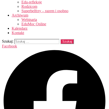
Edu-refleksje
Rodzicom
Superbelfrzy – razem i osobno
Archiwum
Webinaria
EduMoc Online
Kalendarz
Kontakt
Szukaj:
Facebook