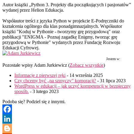
Autor książki „Python 3. Projekty dla początkujących i pasjonatów”
wydanej przez Helion Edukacja.
Współautor treści z języka Python w projekcie E-Podręczniki do
kształcenia ogólnego dla klas ponadgimnazjalnych. Współautor
książki "Koduj w Pythonie - tworzymy grę przygodową" oraz
publikacji "ENIGMA - Poznaj zagadkę Enigmy, tworząc grę
przygodową w Pythonie" wydanych przez Fundację Rozwoju
Edukacji Cyfrowej.
Jestem w:
Pozostałe wpisy Adam Jurkiewicz
(
Zobacz wszystkie
)
Informacje z pierwszej ręki
- 14 września 2025
Czy chcemy być „na szmyczy” korporacji?
- 31 lipca 2023
WordPress w edukacji – jak uczyć kompetencji w bezpieczny
sposób.
- 3 lutego 2023
Podoba się? Podziel się z innymi.
Facebook
LinkedIn