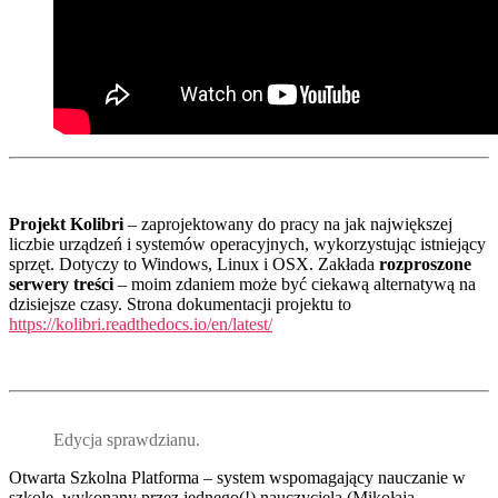
Projekt Kolibri
– zaprojektowany do pracy na jak największej
liczbie urządzeń i systemów operacyjnych, wykorzystując istniejący
sprzęt. Dotyczy to Windows, Linux i OSX. Zakłada
rozproszone
serwery treści
– moim zdaniem może być ciekawą alternatywą na
dzisiejsze czasy. Strona dokumentacji projektu to
https://kolibri.readthedocs.io/en/latest/
Edycja sprawdzianu.
Otwarta Szkolna Platforma – system wspomagający nauczanie w
szkole, wykonany przez jednego(!) nauczyciela (Mikołaja