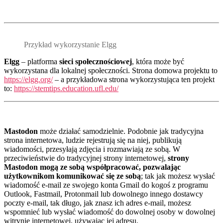
Przykład wykorzystanie Elgg
Elgg
– platforma
sieci społecznościowej
, która może być
wykorzystana dla lokalnej społeczności. Strona domowa projektu to
https://elgg.org/
– a przykładowa strona wykorzystująca ten projekt
to:
https://stemtips.education.ufl.edu/
Mastodon
może działać samodzielnie. Podobnie jak tradycyjna
strona internetowa, ludzie rejestrują się na niej, publikują
wiadomości, przesyłają zdjęcia i rozmawiają ze sobą. W
przeciwieństwie do tradycyjnej strony internetowej,
strony
Mastodon mogą ze sobą współpracować, pozwalając
użytkownikom komunikować się ze sobą
; tak jak możesz wysłać
wiadomość e-mail ze swojego konta Gmail do kogoś z programu
Outlook, Fastmail, Protonmail lub dowolnego innego dostawcy
poczty e-mail, tak długo, jak znasz ich adres e-mail, możesz
wspomnieć lub wysłać wiadomość do dowolnej osoby w dowolnej
witrynie internetowej, używając jej adresu.