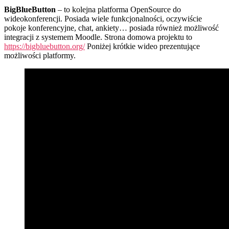
BigBlueButton
– to kolejna platforma OpenSource do
wideokonferencji. Posiada wiele funkcjonalności, oczywiście
pokoje konferencyjne, chat, ankiety… posiada również możliwość
integracji z systemem Moodle. Strona domowa projektu to
https://bigbluebutton.org/
Poniżej krótkie wideo prezentujące
możliwości platformy.