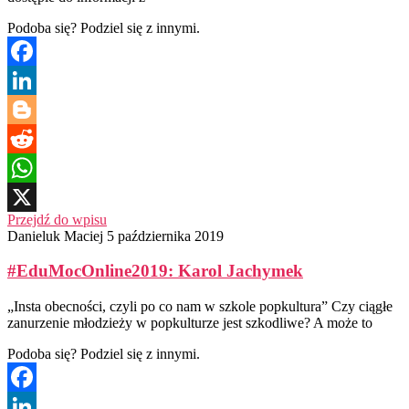
Podoba się? Podziel się z innymi.
Facebook
LinkedIn
Blogger
Reddit
WhatsApp
Przejdź do wpisu
X
Danieluk Maciej
5 października 2019
#EduMocOnline2019: Karol Jachymek
„Insta obecności, czyli po co nam w szkole popkultura” Czy ciągłe
zanurzenie młodzieży w popkulturze jest szkodliwe? A może to
Podoba się? Podziel się z innymi.
Facebook