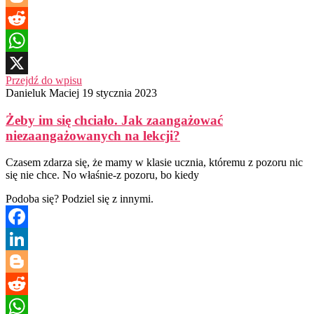
Blogger
Reddit
WhatsApp
Przejdź do wpisu
X
Danieluk Maciej
19 stycznia 2023
Żeby im się chciało. Jak zaangażować
niezaangażowanych na lekcji?
Czasem zdarza się, że mamy w klasie ucznia, któremu z pozoru nic
się nie chce. No właśnie-z pozoru, bo kiedy
Podoba się? Podziel się z innymi.
Facebook
LinkedIn
Blogger
Reddit