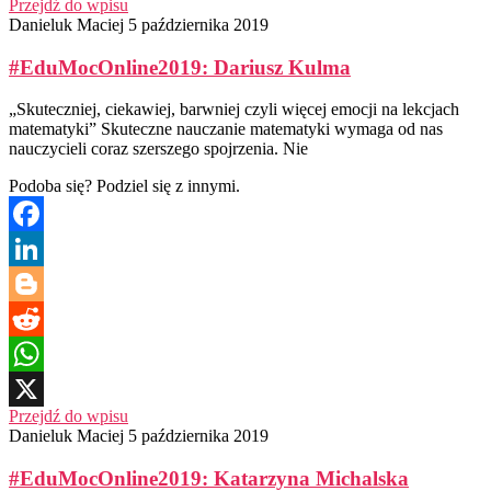
Przejdź do wpisu
X
Danieluk Maciej
5 października 2019
#EduMocOnline2019: Dariusz Kulma
„Skuteczniej, ciekawiej, barwniej czyli więcej emocji na lekcjach
matematyki” Skuteczne nauczanie matematyki wymaga od nas
nauczycieli coraz szerszego spojrzenia. Nie
Podoba się? Podziel się z innymi.
Facebook
LinkedIn
Blogger
Reddit
WhatsApp
Przejdź do wpisu
X
Danieluk Maciej
5 października 2019
#EduMocOnline2019: Katarzyna Michalska