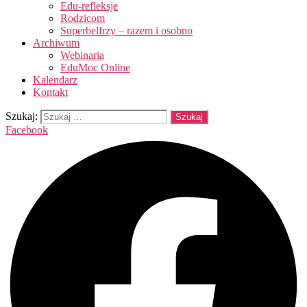
Edu-refleksje
Rodzicom
Superbelfrzy – razem i osobno
Archiwum
Webinaria
EduMoc Online
Kalendarz
Kontakt
Szukaj:
Facebook