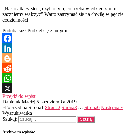
„Nastolatki w sieci, czyli o tym, co trzeba wiedzieć zanim
zaczniemy walczyć” Warto zatrzymać się na chwilę w pędzie
codzienności
Podoba się? Podziel się z innymi.
Facebook
LinkedIn
Blogger
Reddit
WhatsApp
Przejdź do wpisu
X
Danieluk Maciej
5 października 2019
«Poprzednia
Strona
1
Strona
2
Strona
3
…
Strona
6
Następna »
Wyszukiwarka
Szukaj:
Archiwum wpisów