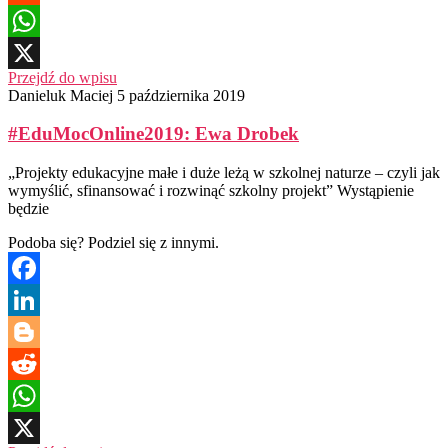
Reddit
WhatsApp
Przejdź do wpisu
X
Danieluk Maciej
5 października 2019
#EduMocOnline2019: Ewa Drobek
„Projekty edukacyjne małe i duże leżą w szkolnej naturze – czyli jak
wymyślić, sfinansować i rozwinąć szkolny projekt” Wystąpienie
będzie
Podoba się? Podziel się z innymi.
Facebook
LinkedIn
Blogger
Reddit
WhatsApp