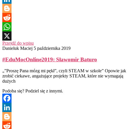
LinkedIn
Blogger
Reddit
WhatsApp
Przejdź do wpisu
X
Danieluk Maciej
5 października 2019
#EduMocOnline2019: Sławomir Baturo
„”Proszę Pana mózg mi pękł”, czyli STEAM w szkole” Opowie jak
zrobić ciekawe, angażujące projekty STEAM, które nie wymagają
dużych
Podoba się? Podziel się z innymi.
Facebook
LinkedIn
Blogger