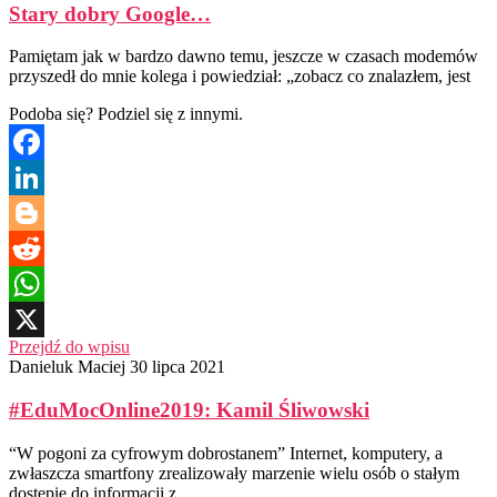
Stary dobry Google…
Pamiętam jak w bardzo dawno temu, jeszcze w czasach modemów
przyszedł do mnie kolega i powiedział: „zobacz co znalazłem, jest
Podoba się? Podziel się z innymi.
Facebook
LinkedIn
Blogger
Reddit
WhatsApp
Przejdź do wpisu
X
Danieluk Maciej
30 lipca 2021
#EduMocOnline2019: Kamil Śliwowski
“W pogoni za cyfrowym dobrostanem” Internet, komputery, a
zwłaszcza smartfony zrealizowały marzenie wielu osób o stałym
dostępie do informacji z