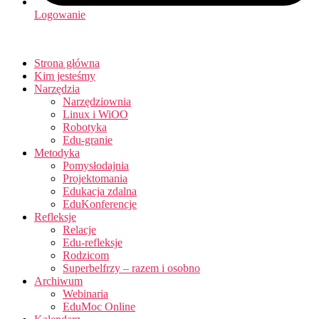
Logowanie
Strona główna
Kim jesteśmy
Narzędzia
Narzędziownia
Linux i WiOO
Robotyka
Edu-granie
Metodyka
Pomysłodajnia
Projektomania
Edukacja zdalna
EduKonferencje
Refleksje
Relacje
Edu-refleksje
Rodzicom
Superbelfrzy – razem i osobno
Archiwum
Webinaria
EduMoc Online