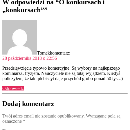
W odpowiedzi na “O konkursach i
„konkursach””
Tomek
komentarz:
28 października 2018 o 22:56
Przedsięwzięcie typowo komercyjne. Są wybory na najlepszego
kominiarza, fryzjera. Nauczyciele nie są tutaj wyjątkiem. Kiedyś
policzyłem, że taki plebiscyt daje przychód grubo ponad 50 tys.:-)
Odpowiedz
Dodaj komentarz
Twój adres email nie zostanie opublikowany.
Wymagane pola są
oznaczone
*