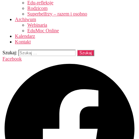
Edu-refleksje
Rodzicom
Superbelfrzy – razem i osobno
Archiwum
Webinaria
EduMoc Online
Kalendarz
Kontakt
Szukaj:
Facebook