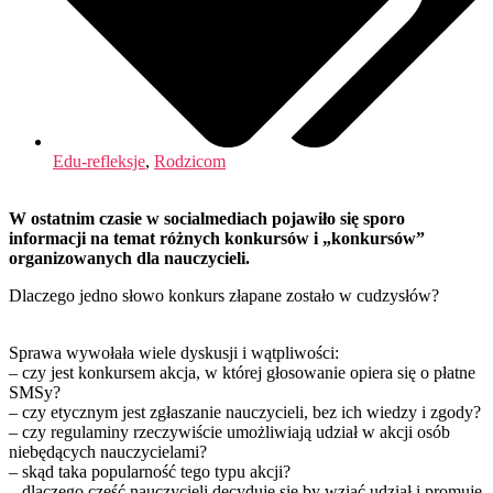
Edu-refleksje
,
Rodzicom
W ostatnim czasie w socialmediach pojawiło się sporo
informacji na temat różnych konkursów i „konkursów”
organizowanych dla nauczycieli.
Dlaczego jedno słowo konkurs złapane zostało w cudzysłów?
Sprawa wywołała wiele dyskusji i wątpliwości:
– czy jest konkursem akcja, w której głosowanie opiera się o płatne
SMSy?
– czy etycznym jest zgłaszanie nauczycieli, bez ich wiedzy i zgody?
– czy regulaminy rzeczywiście umożliwiają udział w akcji osób
niebędących nauczycielami?
– skąd taka popularność tego typu akcji?
– dlaczego część nauczycieli decyduje się by wziąć udział i promuje