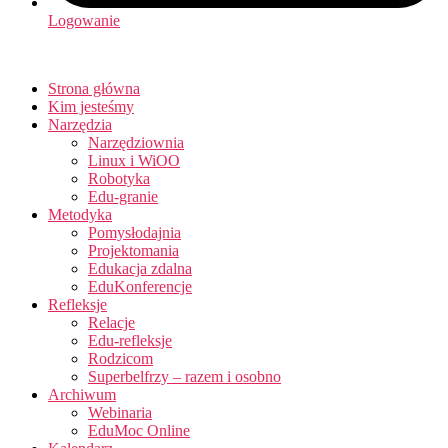
Logowanie
Strona główna
Kim jesteśmy
Narzędzia
Narzędziownia
Linux i WiOO
Robotyka
Edu-granie
Metodyka
Pomysłodajnia
Projektomania
Edukacja zdalna
EduKonferencje
Refleksje
Relacje
Edu-refleksje
Rodzicom
Superbelfrzy – razem i osobno
Archiwum
Webinaria
EduMoc Online