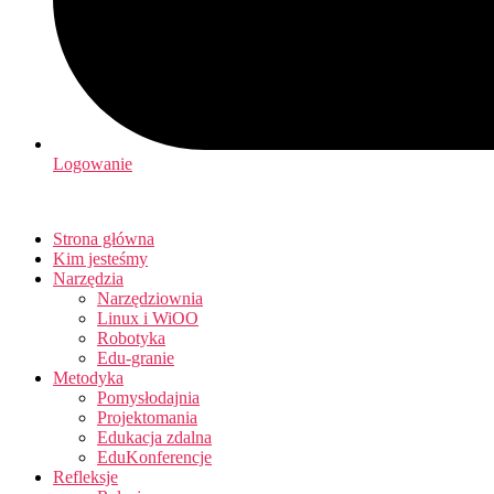
Logowanie
Strona główna
Kim jesteśmy
Narzędzia
Narzędziownia
Linux i WiOO
Robotyka
Edu-granie
Metodyka
Pomysłodajnia
Projektomania
Edukacja zdalna
EduKonferencje
Refleksje