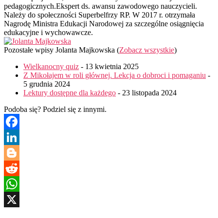
pedagogicznych.Ekspert ds. awansu zawodowego nauczycieli.
Należy do społeczności Superbelfrzy RP. W 2017 r. otrzymała
Nagrodę Ministra Edukacji Narodowej za szczególne osiągnięcia
edukacyjne i wychowawcze.
Pozostałe wpisy Jolanta Majkowska
(
Zobacz wszystkie
)
Wielkanocny quiz
- 13 kwietnia 2025
Z Mikołajem w roli głównej. Lekcja o dobroci i pomaganiu
-
5 grudnia 2024
Lektury dostępne dla każdego
- 23 listopada 2024
Podoba się? Podziel się z innymi.
Facebook
LinkedIn
Blogger
Reddit
WhatsApp
X