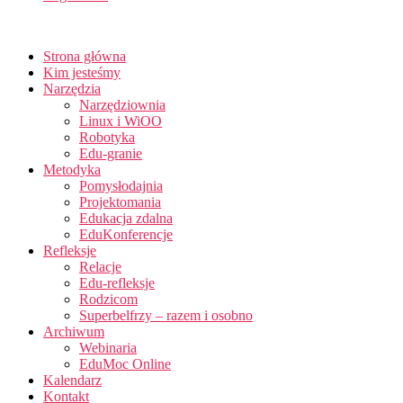
Strona główna
Kim jesteśmy
Narzędzia
Narzędziownia
Linux i WiOO
Robotyka
Edu-granie
Metodyka
Pomysłodajnia
Projektomania
Edukacja zdalna
EduKonferencje
Refleksje
Relacje
Edu-refleksje
Rodzicom
Superbelfrzy – razem i osobno
Archiwum
Webinaria
EduMoc Online
Kalendarz
Kontakt