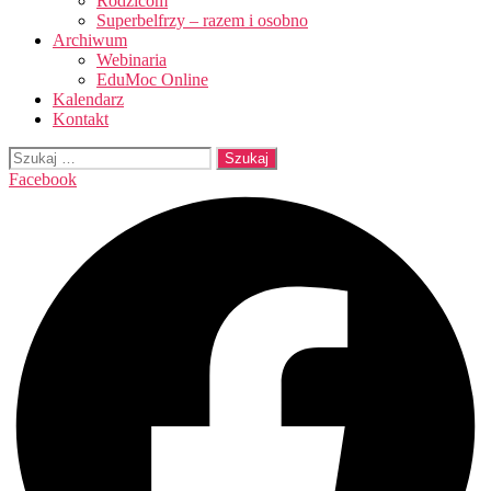
Rodzicom
Superbelfrzy – razem i osobno
Archiwum
Webinaria
EduMoc Online
Kalendarz
Kontakt
Szukaj:
Facebook