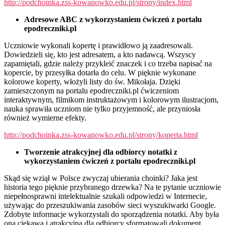
http://podchoinka.zss-kowanowko.edu.pl/strony/index.html
Adresowe ABC z wykorzystaniem ćwiczeń z portalu
epodreczniki.pl
Uczniowie wykonali kopertę i prawidłowo ją zaadresowali.
Dowiedzieli się, kto jest adresatem, a kto nadawcą. Wszyscy
zapamiętali, gdzie należy przykleić znaczek i co trzeba napisać na
kopercie, by przesyłka dotarła do celu. W pięknie wykonane
kolorowe koperty, włożyli listy do św. Mikołaja. Dzięki
zamieszczonym na portalu epodreczniki.pl ćwiczeniom
interaktywnym, filmikom instruktażowym i kolorowym ilustracjom,
nauka sprawiła uczniom nie tylko przyjemność, ale przyniosła
również wymierne efekty.
http://podchoinka.zss-kowanowko.edu.pl/strony/koperta.html
Tworzenie atrakcyjnej dla odbiorcy notatki
z
wykorzystaniem ćwiczeń z portalu epodreczniki.pl
Skąd się wziął w Polsce zwyczaj ubierania choinki? Jaka jest
historia tego pięknie przybranego drzewka? Na te pytanie uczniowie
niepełnosprawni intelektualnie szukali odpowiedzi w Internecie,
używając do przeszukiwania zasobów sieci wyszukiwarki Google.
Zdobyte informacje wykorzystali do sporządzenia notatki. Aby była
ona ciekawa i atrakcyjna dla odbiorcy sformatowali dokument,