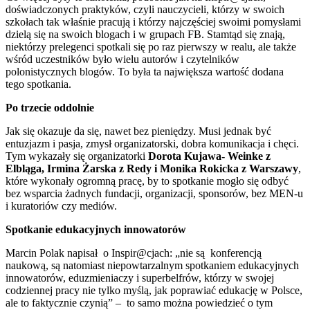
doświadczonych praktyków, czyli nauczycieli, którzy w swoich
szkołach tak właśnie pracują i którzy najczęściej swoimi pomysłami
dzielą się na swoich blogach i w grupach FB. Stamtąd się znają,
niektórzy prelegenci spotkali się po raz pierwszy w realu, ale także
wśród uczestników było wielu autorów i czytelników
polonistycznych blogów. To była ta największa wartość dodana
tego spotkania.
Po trzecie oddolnie
Jak się okazuje da się, nawet bez pieniędzy. Musi jednak być
entuzjazm i pasja, zmysł organizatorski, dobra komunikacja i chęci.
Tym wykazały się organizatorki
Dorota Kujawa- Weinke z
Elbląga, Irmina Żarska z Redy i Monika Rokicka z Warszawy
,
które wykonały ogromną pracę, by to spotkanie mogło się odbyć
bez wsparcia żadnych fundacji, organizacji, sponsorów, bez MEN-u
i kuratoriów czy mediów.
Spotkanie edukacyjnych innowatorów
Marcin Polak napisał o Inspir@cjach: „nie są konferencją
naukową, są natomiast niepowtarzalnym spotkaniem edukacyjnych
innowatorów, eduzmieniaczy i superbelfrów, którzy w swojej
codziennej pracy nie tylko myślą, jak poprawiać edukację w Polsce,
ale to faktycznie czynią” – to samo można powiedzieć o tym