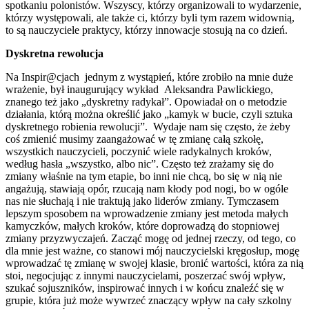
spotkaniu polonistów. Wszyscy, którzy organizowali to wydarzenie,
którzy występowali, ale także ci, którzy byli tym razem widownią,
to są nauczyciele praktycy, którzy innowacje stosują na co dzień.
Dyskretna rewolucja
Na Inspir@cjach jednym z wystąpień, które zrobiło na mnie duże
wrażenie, był inaugurujący wykład Aleksandra Pawlickiego,
znanego też jako „dyskretny radykał”. Opowiadał on o metodzie
działania, którą można określić jako „kamyk w bucie, czyli sztuka
dyskretnego robienia rewolucji”. Wydaje nam się często, że żeby
coś zmienić musimy zaangażować w tę zmianę całą szkołę,
wszystkich nauczycieli, poczynić wiele radykalnych kroków,
według hasła „wszystko, albo nic”. Często też zrażamy się do
zmiany właśnie na tym etapie, bo inni nie chcą, bo się w nią nie
angażują, stawiają opór, rzucają nam kłody pod nogi, bo w ogóle
nas nie słuchają i nie traktują jako liderów zmiany. Tymczasem
lepszym sposobem na wprowadzenie zmiany jest metoda małych
kamyczków, małych kroków, które doprowadzą do stopniowej
zmiany przyzwyczajeń. Zacząć mogę od jednej rzeczy, od tego, co
dla mnie jest ważne, co stanowi mój nauczycielski kręgosłup, mogę
wprowadzać tę zmianę w swojej klasie, bronić wartości, która za nią
stoi, negocjując z innymi nauczycielami, poszerzać swój wpływ,
szukać sojuszników, inspirować innych i w końcu znaleźć się w
grupie, która już może wywrzeć znaczący wpływ na cały szkolny