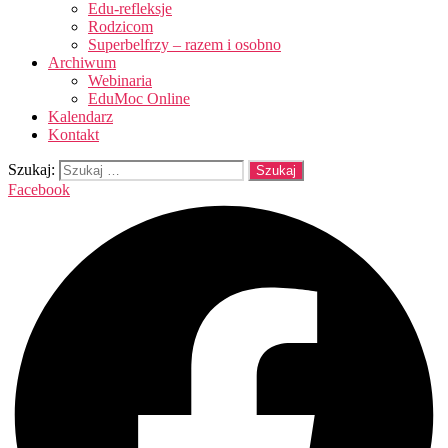
Edu-refleksje
Rodzicom
Superbelfrzy – razem i osobno
Archiwum
Webinaria
EduMoc Online
Kalendarz
Kontakt
Szukaj:
Facebook