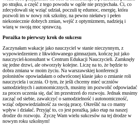
po strajku, a część z tego powodu w ogóle nie przyjechała. Ci, co
zdecydowali się wziąć udział, poczuli tę edumoc, energię, która
pozwoli im w nowy rok szkolny, na pewno niełatwy i pełen
niekoniecznie dobrych zmian, wejść z optymizmem, nadzieją i
wiarą w swoją moc sprawczą.
Porażka to pierwszy krok do sukcesu
Zaczynałam wakacje jako nauczyciel w stanie nieczynnym, z
wypowiedzeniem z likwidowanego gimnazjum, kończę już jako
nauczyciel-konsultant w Centrum Edukacji Nauczycieli. Zamknęły
się jedne drzwi, ale otworzyły kolejne. Liczę na to, że będzie to
dobra zmiana w moim życiu. Na warszawskiej konferencji
polonistów opowiadałam o odwróconej klasie jako o zmianie roli
nauczyciela i ucznia. O tym, że jeśli chcemy mieć uczniów
samodzielnych i autonomicznych, musimy im pozwolić odpowiadać
za proces uczenia się, dać im przestrzeń do rozwoju. Jednak musimy
zacząć od siebie, zawalczyć o samodzielność i autonomiczność,
wziąć odpowiedzialność za swoją pracę. Określić na co mamy
wpływ i działać. Przyjąć to, co jest porażką, jako etap na naszej
drodze do rozwoju. Życzę Wam wielu sukcesów na tej drodze w
nowym roku szkolnym!