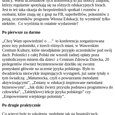
stolicy. Wielu uczestników tych konferencji to już dobrzy znajomi,
którzy regularnie spotykają się na różnych edukacyjnych forach.
Jest to też taka okazja do bezpośrednich spotkań i rozmów z
osobami, które znają się z grup na FB, superbelfrów, polonistów z
pasją, uczestników programu Wiosna Edukacji, by wymienić tylko
niektóre. Co wyróżnia to ostatnie wydarzenie?
Po pierwsze za darmo
„Chcę Wam opowiedzieć o …” to konferencja zorganizowana
przez trzy polonistki, z trzech różnych miast, w Wawerskim
Centrum Kultury, które nieodpłatnie przyjęło uczestników pod swój
dach. Poloniści z całej Polski nie wnosili żadnej opłaty poza
symbolicznym misiem dla dzieci z Centrum Zdrowia Dziecka, 20
prelegentów również bezinteresownie dzieliło się swoimi
pomysłami głównie na uczenie języka polskiego. Było to
dwadzieścia niezwykle inspirujących wystąpień, już same tytuły o
tym świadczą: „Maturnocka, czyli o powtarzaniu metodami
aktywizującymi”, „Zmiany w edukacji inspirowane metodami
biznesowymi”, „Jak dziki źwierz przyszła podstawa programowa do
człowieka”, „Tablet(love) lekcje języka polskiego” czy
„Empowerment wiejskiego polonisty”.
Po drugie praktycznie
Co więcej były to szkolenia, podobnie jak na Inspir@cjach,