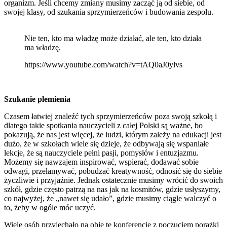
organizm. Jeśli chcemy zmiany musimy zacząć ją od siebie, od
swojej klasy, od szukania sprzymierzeńców i budowania zespołu.
Nie ten, kto ma władzę może działać, ale ten, kto działa
ma władzę.
https://www.youtube.com/watch?v=tAQ0aJ0ylvs
Szukanie plemienia
Czasem łatwiej znaleźć tych sprzymierzeńców poza swoją szkołą i
dlatego takie spotkania nauczycieli z całej Polski są ważne, bo
pokazują, że nas jest więcej, że ludzi, którym zależy na edukacji jest
dużo, że w szkołach wiele się dzieje, że odbywają się wspaniałe
lekcje, że są nauczyciele pełni pasji, pomysłów i entuzjazmu.
Możemy się nawzajem inspirować, wspierać, dodawać sobie
odwagi, przełamywać, pobudzać kreatywność, odnosić się do siebie
życzliwie i przyjaźnie. Jednak ostatecznie musimy wrócić do swoich
szkół, gdzie często patrzą na nas jak na kosmitów, gdzie usłyszymy,
co najwyżej, że „nawet się udało”, gdzie musimy ciągle walczyć o
to, żeby w ogóle móc uczyć.
Wiele osób przyjechało na obie te konferencje z poczuciem porażki