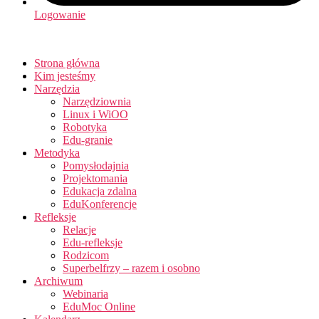
Logowanie
Strona główna
Kim jesteśmy
Narzędzia
Narzędziownia
Linux i WiOO
Robotyka
Edu-granie
Metodyka
Pomysłodajnia
Projektomania
Edukacja zdalna
EduKonferencje
Refleksje
Relacje
Edu-refleksje
Rodzicom
Superbelfrzy – razem i osobno
Archiwum
Webinaria
EduMoc Online