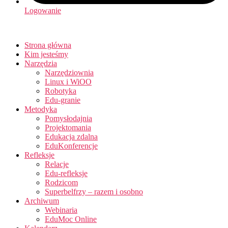
Logowanie
Strona główna
Kim jesteśmy
Narzędzia
Narzędziownia
Linux i WiOO
Robotyka
Edu-granie
Metodyka
Pomysłodajnia
Projektomania
Edukacja zdalna
EduKonferencje
Refleksje
Relacje
Edu-refleksje
Rodzicom
Superbelfrzy – razem i osobno
Archiwum
Webinaria
EduMoc Online