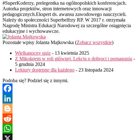
#SuperKoderzy, prelegentka na ogólnopolskich konferencjach.
Autorka projektów, stron internetowych oraz innowacji
pedagogicznych.Ekspert ds. awansu zawodowego nauczycieli.
Należy do społeczności Superbelfrzy RP. W 2017 r. otrzymała
Nagrodę Ministra Edukacji Narodowej za szczególne osiągnięcia
edukacyjne i wychowawcze.
Pozostałe wpisy Jolanta Majkowska
(
Zobacz wszystkie
)
Wielkanocny quiz
- 13 kwietnia 2025
Z Mikołajem w roli głównej. Lekcja o dobroci i pomaganiu
-
5 grudnia 2024
Lektury dostępne dla każdego
- 23 listopada 2024
Podoba się? Podziel się z innymi.
Facebook
LinkedIn
Blogger
Reddit
WhatsApp