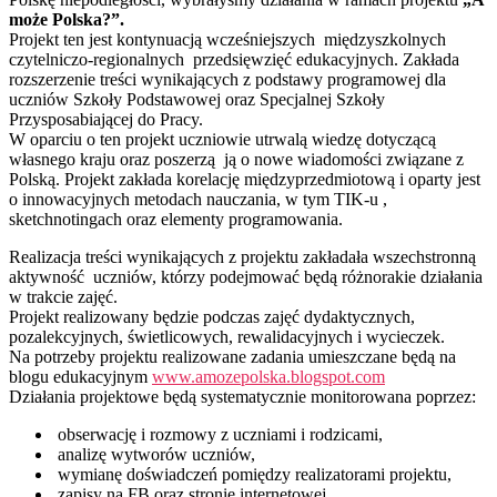
może Polska?”.
Projekt ten jest kontynuacją wcześniejszych międzyszkolnych
czytelniczo-regionalnych przedsięwzięć edukacyjnych. Zakłada
rozszerzenie treści wynikających z podstawy programowej dla
uczniów Szkoły Podstawowej oraz Specjalnej Szkoły
Przysposabiającej do Pracy.
W oparciu o ten projekt uczniowie utrwalą wiedzę dotyczącą
własnego kraju oraz poszerzą ją o nowe wiadomości związane z
Polską. Projekt zakłada korelację międzyprzedmiotową i oparty jest
o innowacyjnych metodach nauczania, w tym TIK-u ,
sketchnotingach oraz elementy programowania.
Realizacja treści wynikających z projektu zakładała wszechstronną
aktywność uczniów, którzy podejmować będą różnorakie działania
w trakcie zajęć.
Projekt realizowany będzie podczas zajęć dydaktycznych,
pozalekcyjnych, świetlicowych, rewalidacyjnych i wycieczek.
Na potrzeby projektu realizowane zadania umieszczane będą na
blogu edukacyjnym
www.amozepolska.blogspot.com
Działania projektowe będą systematycznie monitorowana poprzez:
obserwację i rozmowy z uczniami i rodzicami,
analizę wytworów uczniów,
wymianę doświadczeń pomiędzy realizatorami projektu,
zapisy na FB oraz stronie internetowej,