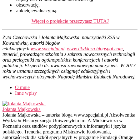
obserwację,
ankietę ewaluacyjną.
Więcej o projekcie przeczytasz TUTAJ
Zyta Czechowska i Jolanta Majkowska, nauczycielki ZSS w
Kowanówku, autorki blogów
edukacyjnych
www.specjalni.pl
,
www.tikzklasa.blogspot.com
,
trenerki, prowadzące szkolenia z zakresu nowoczesnych technologii
oraz prelegentki na ogólnopolskich konferencjach i autorki
publikacji. Ekspertki ds. awansu zawodowego nauczycieli. W 2017
roku w uznaniu szczególnych osiągnięć edukacyjnych i
wychowawczych otrzymały Nagrodę Ministra Edukacji Narodowej.
O mnie
Inne wpisy
Jolanta Majkowska
Jolanta Majkowska – autorka bloga www.specjalni.pl Absolwentka
Wydziału Historycznego Uniwersytetu im. A.Mickiewicza w
Poznaniu oraz studiów podyplomowych z informatyki i języka
polskiego. Trenerka programu Mistrzowie Kodowania,
autorkaścieżkidla szkół specjalnych w programie Fundacji Orange