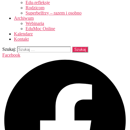
Edu-refleksje
Rodzicom
Superbelfrzy – razem i osobno
Archiwum
Webinaria
EduMoc Online
Kalendarz
Kontakt
Szukaj:
Facebook