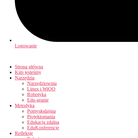
Logowanie
Strona główna
Kim jesteśmy
Narzędzia
Narzędziownia
Linux i WiOO
Robotyka
Edu-granie
Metodyka
Pomysłodajnia
Projektomania
Edukacja zdalna
EduKonferencje
Refleksje