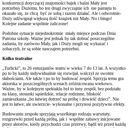
konkurencji dotyczącej znajomości bajek i baśni Mały jest
potrzebny Dużemu, bo ten drugi zwyczajnie ich nie pamięta to
okazało się, że chcą być ze sobą i razem działać. Ale i odwrotnie-
Duży udźwignął większą ilość książek niż Mały. No i bingo!
Kolejne zadanie wspólnie zaliczone!
Podobne sytuacje niejednokrotnie miały miejsce podczas Dnia
Patrona szkoły. Ważne jest jednak by tak dobrać poszczególne
zadania, by zarówno Mały, jak i Duży mogli się wykazać i
zobaczyli, że są sobie nawzajem potrzebni.
Kółko teatralne
„Turlicki”, to 26 entuzjastów teatru w wieku 7 do 13 lat. A wszystko
po to by każdy indywidualnie się rozwijał, walczył ze swoimi
słabościami. Ale także i po to by budować zespół. Sprzyja temu gra
aktorska w poszczególnych scenach zróżnicowana wiekowo.
Ważne, by w kolejnym spektaklu był to inny zespół, bez podziału
na klasy, stosunki sąsiedzkie, relacje rodzinne, bliskość
zamieszkania „bo łatwiej dotrzeć na próbę i dowieść dzieci”. Nie
jest to łatwe, ale uwierzcie- wykonalne i przynosi pozytywne efekty.
Budowaniu zespołu sprzyjają wszelkiego rodzaju warsztaty,
rozgrzewki przed każdą próbą, jak i wspólne zabawy inicjowane
przez aktorów, kiedy przychodzi czas przerwy, bądź też przed każdą