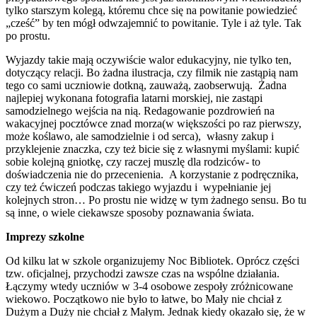
tylko starszym kolegą, któremu chce się na powitanie powiedzieć
„cześć” by ten mógł odwzajemnić to powitanie. Tyle i aż tyle. Tak
po prostu.
Wyjazdy takie mają oczywiście walor edukacyjny, nie tylko ten,
dotyczący relacji. Bo żadna ilustracja, czy filmik nie zastąpią nam
tego co sami uczniowie dotkną, zauważą, zaobserwują. Żadna
najlepiej wykonana fotografia latarni morskiej, nie zastąpi
samodzielnego wejścia na nią. Redagowanie pozdrowień na
wakacyjnej pocztówce znad morza(w większości po raz pierwszy,
może koślawo, ale samodzielnie i od serca), własny zakup i
przyklejenie znaczka, czy też bicie się z własnymi myślami: kupić
sobie kolejną gniotkę, czy raczej muszlę dla rodziców- to
doświadczenia nie do przecenienia. A korzystanie z podręcznika,
czy też ćwiczeń podczas takiego wyjazdu i wypełnianie jej
kolejnych stron… Po prostu nie widzę w tym żadnego sensu. Bo tu
są inne, o wiele ciekawsze sposoby poznawania świata.
Imprezy szkolne
Od kilku lat w szkole organizujemy Noc Bibliotek. Oprócz części
tzw. oficjalnej, przychodzi zawsze czas na wspólne działania.
Łączymy wtedy uczniów w 3-4 osobowe zespoły zróżnicowane
wiekowo. Początkowo nie było to łatwe, bo Mały nie chciał z
Dużym a Duży nie chciał z Małym. Jednak kiedy okazało się, że w