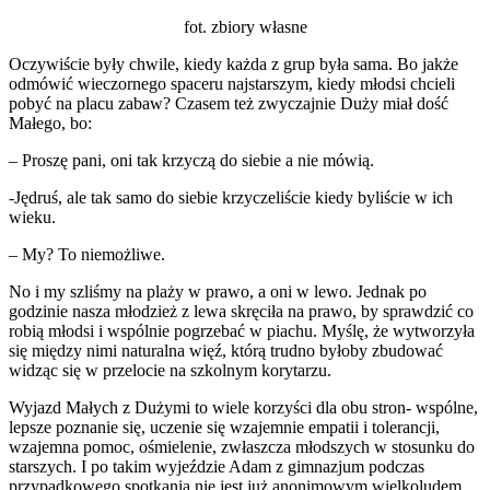
fot. zbiory własne
Oczywiście były chwile, kiedy każda z grup była sama. Bo jakże
odmówić wieczornego spaceru najstarszym, kiedy młodsi chcieli
pobyć na placu zabaw? Czasem też zwyczajnie Duży miał dość
Małego, bo:
– Proszę pani, oni tak krzyczą do siebie a nie mówią.
-Jędruś, ale tak samo do siebie krzyczeliście kiedy byliście w ich
wieku.
– My? To niemożliwe.
No i my szliśmy na plaży w prawo, a oni w lewo. Jednak po
godzinie nasza młodzież z lewa skręciła na prawo, by sprawdzić co
robią młodsi i wspólnie pogrzebać w piachu. Myślę, że wytworzyła
się między nimi naturalna więź, którą trudno byłoby zbudować
widząc się w przelocie na szkolnym korytarzu.
Wyjazd Małych z Dużymi to wiele korzyści dla obu stron- wspólne,
lepsze poznanie się, uczenie się wzajemnie empatii i tolerancji,
wzajemna pomoc, ośmielenie, zwłaszcza młodszych w stosunku do
starszych. I po takim wyjeździe Adam z gimnazjum podczas
przypadkowego spotkania nie jest już anonimowym wielkoludem,