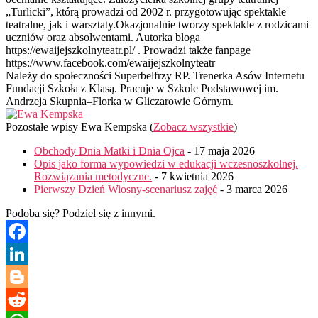
„Turlicki”, którą prowadzi od 2002 r. przygotowując spektakle
teatralne, jak i warsztaty.Okazjonalnie tworzy spektakle z rodzicami
uczniów oraz absolwentami. Autorka bloga
https://ewaijejszkolnyteatr.pl/ . Prowadzi także fanpage
https://www.facebook.com/ewaijejszkolnyteatr
Należy do społeczności Superbelfrzy RP. Trenerka Asów Internetu
Fundacji Szkoła z Klasą. Pracuje w Szkole Podstawowej im.
Andrzeja Skupnia–Florka w Gliczarowie Górnym.
Pozostałe wpisy Ewa Kempska
(
Zobacz wszystkie
)
Obchody Dnia Matki i Dnia Ojca
- 17 maja 2026
Opis jako forma wypowiedzi w edukacji wczesnoszkolnej.
Rozwiązania metodyczne.
- 7 kwietnia 2026
Pierwszy Dzień Wiosny-scenariusz zajęć
- 3 marca 2026
Podoba się? Podziel się z innymi.
Facebook
LinkedIn
Blogger