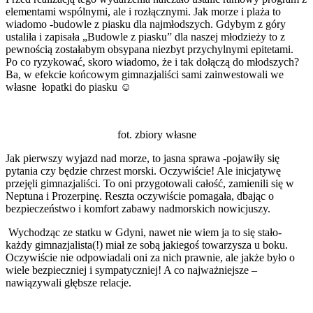
elementami wspólnymi, ale i rozłącznymi. Jak morze i plaża to
wiadomo -budowle z piasku dla najmłodszych. Gdybym z góry
ustaliła i zapisała „Budowle z piasku” dla naszej młodzieży to z
pewnością zostałabym obsypana niezbyt przychylnymi epitetami.
Po co ryzykować, skoro wiadomo, że i tak dołączą do młodszych?
Ba, w efekcie końcowym gimnazjaliści sami zainwestowali we
własne łopatki do piasku ☺
fot. zbiory własne
Jak pierwszy wyjazd nad morze, to jasna sprawa -pojawiły się
pytania czy będzie chrzest morski. Oczywiście! Ale inicjatywę
przejęli gimnazjaliści. To oni przygotowali całość, zamienili się w
Neptuna i Prozerpinę. Reszta oczywiście pomagała, dbając o
bezpieczeństwo i komfort zabawy nadmorskich nowicjuszy.
Wychodząc ze statku w Gdyni, nawet nie wiem ja to się stało-
każdy gimnazjalista(!) miał ze sobą jakiegoś towarzysza u boku.
Oczywiście nie odpowiadali oni za nich prawnie, ale jakże było o
wiele bezpieczniej i sympatyczniej! A co najważniejsze –
nawiązywali głębsze relacje.