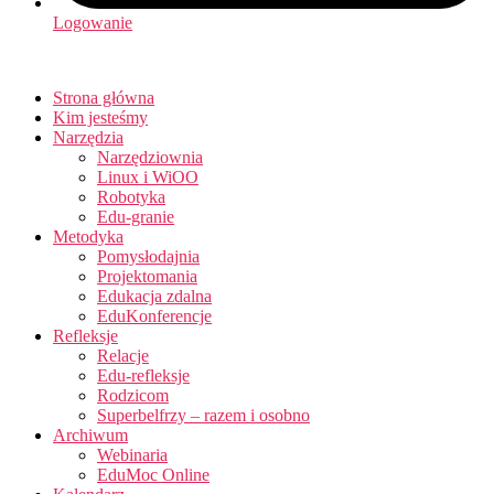
Logowanie
Strona główna
Kim jesteśmy
Narzędzia
Narzędziownia
Linux i WiOO
Robotyka
Edu-granie
Metodyka
Pomysłodajnia
Projektomania
Edukacja zdalna
EduKonferencje
Refleksje
Relacje
Edu-refleksje
Rodzicom
Superbelfrzy – razem i osobno
Archiwum
Webinaria
EduMoc Online