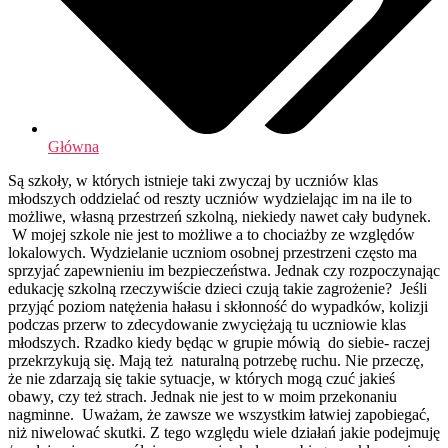
Główna
Są szkoły, w których istnieje taki zwyczaj by uczniów klas
młodszych oddzielać od reszty uczniów wydzielając im na ile to
możliwe, własną przestrzeń szkolną, niekiedy nawet cały budynek.
W mojej szkole nie jest to możliwe a to chociażby ze względów
lokalowych. Wydzielanie uczniom osobnej przestrzeni często ma
sprzyjać zapewnieniu im bezpieczeństwa. Jednak czy rozpoczynając
edukację szkolną rzeczywiście dzieci czują takie zagrożenie? Jeśli
przyjąć poziom natężenia hałasu i skłonność do wypadków, kolizji
podczas przerw to zdecydowanie zwyciężają tu uczniowie klas
młodszych. Rzadko kiedy będąc w grupie mówią do siebie- raczej
przekrzykują się. Mają też naturalną potrzebę ruchu. Nie przeczę,
że nie zdarzają się takie sytuacje, w których mogą czuć jakieś
obawy, czy też strach. Jednak nie jest to w moim przekonaniu
nagminne.
Uważam, że zawsze we wszystkim łatwiej zapobiegać,
niż niwelować skutki. Z tego względu wiele działań jakie podejmuję