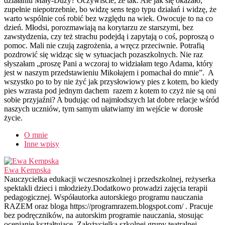
działaniu Mały-Duży? Oczywiście, że tak. Ale jak się okazało,
zupełnie niepotrzebnie, bo widzę sens tego typu działań i widzę, że
warto wspólnie coś robić bez względu na wiek. Owocuje to na co
dzień. Młodsi, porozmawiają na korytarzu ze starszymi, bez
zawstydzenia, czy też strachu podejdą i zapytają o coś, poproszą o
pomoc. Mali nie czują zagrożenia, a wręcz przeciwnie. Potrafią
pozdrowić się widząc się w sytuacjach pozaszkolnych. Nie raz
słyszałam „proszę Pani a wczoraj to widziałam tego Adama, który
jest w naszym przedstawieniu Mikołajem i pomachał do mnie”. A
wszystko po to by nie żyć jak przysłowiowy pies z kotem, bo kiedy
pies wzrasta pod jednym dachem razem z kotem to czyż nie są oni
sobie przyjaźni? A budując od najmłodszych lat dobre relacje wśród
naszych uczniów, tym samym ułatwiamy im wejście w dorosłe
życie.
O mnie
Inne wpisy
Ewa Kempska
Nauczycielka edukacji wczesnoszkolnej i przedszkolnej, reżyserka
spektakli dzieci i młodzieży.Dodatkowo prowadzi zajęcia terapii
pedagogicznej. Współautorka autorskiego programu nauczania
RAZEM oraz bloga https://programrazem.blogspot.com/ . Pracuje
bez podręczników, na autorskim programie nauczania, stosując
ocenianie kształtujące. Założycielka szkolnej grupy teatralnej