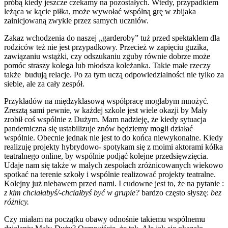
próbą kiedy jeszcze czekamy na pozostałych. Wtedy, przypadkiem
leżąca w kącie piłka, może wywołać wspólną grę w zbijaka
zainicjowaną zwykle przez samych uczniów.
Zakaz wchodzenia do naszej „garderoby” tuż przed spektaklem dla
rodziców też nie jest przypadkowy. Przecież w zapięciu guzika,
zawiązaniu wstążki, czy odszukaniu zguby równie dobrze może
pomóc straszy kolega lub młodsza koleżanka. Takie małe rzeczy
także budują relacje. Po za tym uczą odpowiedzialności nie tylko za
siebie, ale za cały zespół.
Przykładów na międzyklasową współpracę mogłabym mnożyć.
Zresztą sami pewnie, w każdej szkole jest wiele okazji by Mały
zrobił coś wspólnie z Dużym. Mam nadzieję, że kiedy sytuacja
pandemiczna się ustabilizuje znów będziemy mogli działać
wspólnie. Obecnie jednak nie jest to do końca niewykonalne. Kiedy
realizuję projekty hybrydowo- spotykam się z moimi aktorami kółka
teatralnego online, by wspólnie podjąć kolejne przedsięwzięcia.
Udaje nam się także w małych zespołach zróżnicowanych wiekowo
spotkać na terenie szkoły i wspólnie realizować projekty teatralne.
Kolejny już niebawem przed nami. I cudowne jest to, że na pytanie :
z kim chciałabyś/-chciałbyś być w grupie?
bardzo często słyszę:
bez
różnicy.
Czy miałam na początku obawy odnośnie takiemu wspólnemu