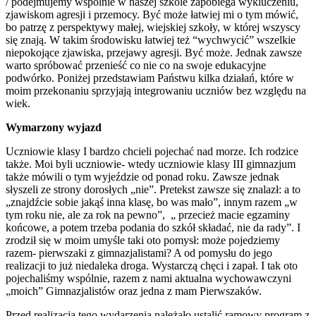
/ podejmujemy wspólnie w naszej szkole zapobiega wykluczeniu,
zjawiskom agresji i przemocy. Być może łatwiej mi o tym mówić,
bo patrzę z perspektywy małej, wiejskiej szkoły, w której wszyscy
się znają. W takim środowisku łatwiej też “wychwycić” wszelkie
niepokojące zjawiska, przejawy agresji. Być może. Jednak zawsze
warto spróbować przenieść co nie co na swoje edukacyjne
podwórko. Poniżej przedstawiam Państwu kilka działań, które w
moim przekonaniu sprzyjają integrowaniu uczniów bez względu na
wiek.
Wymarzony wyjazd
Uczniowie klasy I bardzo chcieli pojechać nad morze. Ich rodzice
także. Moi byli uczniowie- wtedy uczniowie klasy III gimnazjum
także mówili o tym wyjeździe od ponad roku. Zawsze jednak
słyszeli ze strony dorosłych „nie”. Pretekst zawsze się znalazł: a to
„znajdźcie sobie jakąś inna klasę, bo was mało”, innym razem „w
tym roku nie, ale za rok na pewno”, „ przecież macie egzaminy
końcowe, a potem trzeba podania do szkół składać, nie da rady”. I
zrodził się w moim umyśle taki oto pomysł: może pojedziemy
razem- pierwszaki z gimnazjalistami? A od pomysłu do jego
realizacji to już niedaleka droga. Wystarczą chęci i zapał. I tak oto
pojechaliśmy wspólnie, razem z nami aktualna wychowawczyni
„moich” Gimnazjalistów oraz jedna z mam Pierwszaków.
Przed realizacją tego wydarzenia należało ustalić ramowy program z