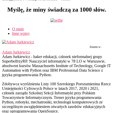
Myślę, że miny świadczą za 1000 słów.
O mnie
Inne wpisy
Jestem w:
Adam Jurkiewicz
Adam Jurkiewicz - haker edukacji, członek nieformalnej grupy
SuperbelfrzyRP. Nauczyciel informatyki w 78 LO w Warszawie,
absolwent kursów Massachusetts Institute of Technology, Google IT
Automation with Python oraz IBM Professional Data Science z
języka programowania Python.
Zdobywca wyróżnienia Listy 100 Szerokiego Porozumienina Rzecz
Umiejętności Cyfrowych Polsce w latach 2017, 2020 i 2021,
członek zarządu Szkolnej Sekcji Informatyki przy Polskim
Towarzystwie Informatycznym. Trener języka programowania
Python, robotyki, mechatroniki, technologii komputerowych ze
szczególnym uwzględnieniem otwartych zasobów edukacyjnych
oraz oprogramowania OpenSource.