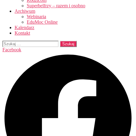
Rodzicom
Superbelfrzy – razem i osobno
Archiwum
Webinaria
EduMoc Online
Kalendarz
Kontakt
Szukaj:
Facebook