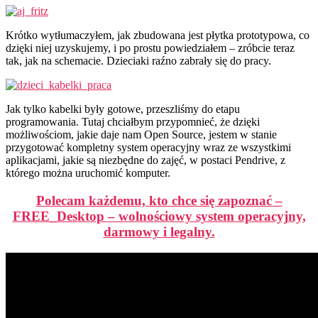
Krótko wytłumaczyłem, jak zbudowana jest płytka prototypowa, co
dzięki niej uzyskujemy, i po prostu powiedziałem – zróbcie teraz
tak, jak na schemacie. Dzieciaki raźno zabrały się do pracy.
Jak tylko kabelki były gotowe, przeszliśmy do etapu
programowania. Tutaj chciałbym przypomnieć, że dzięki
możliwościom, jakie daje nam Open Source, jestem w stanie
przygotować kompletny system operacyjny wraz ze wszystkimi
aplikacjami, jakie są niezbędne do zajęć, w postaci Pendrive, z
którego można uruchomić komputer.
Polecam każdemu, kto chce się zapoznać –
FREE_Desktop – wolnościowy system operacyjny,
darmowy i legalny.