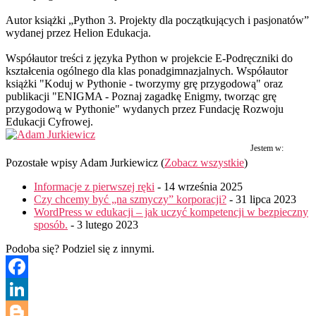
Autor książki „Python 3. Projekty dla początkujących i pasjonatów”
wydanej przez Helion Edukacja.
Współautor treści z języka Python w projekcie E-Podręczniki do
kształcenia ogólnego dla klas ponadgimnazjalnych. Współautor
książki "Koduj w Pythonie - tworzymy grę przygodową" oraz
publikacji "ENIGMA - Poznaj zagadkę Enigmy, tworząc grę
przygodową w Pythonie" wydanych przez Fundację Rozwoju
Edukacji Cyfrowej.
Jestem w:
Pozostałe wpisy Adam Jurkiewicz
(
Zobacz wszystkie
)
Informacje z pierwszej ręki
- 14 września 2025
Czy chcemy być „na szmyczy” korporacji?
- 31 lipca 2023
WordPress w edukacji – jak uczyć kompetencji w bezpieczny
sposób.
- 3 lutego 2023
Podoba się? Podziel się z innymi.
Facebook
LinkedIn