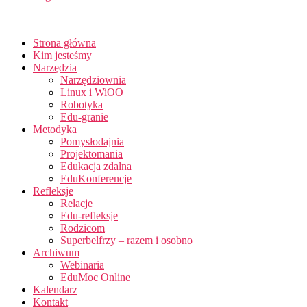
Strona główna
Kim jesteśmy
Narzędzia
Narzędziownia
Linux i WiOO
Robotyka
Edu-granie
Metodyka
Pomysłodajnia
Projektomania
Edukacja zdalna
EduKonferencje
Refleksje
Relacje
Edu-refleksje
Rodzicom
Superbelfrzy – razem i osobno
Archiwum
Webinaria
EduMoc Online
Kalendarz
Kontakt