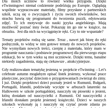
Dla moich uczniów to również wielka przygoda. Dzięki
eTwinningowi niemal codziennie podróżują po Europie. Oglądają
wspólnie wypracowane materiały, filmy przysłane z partnerskich
szkół, uczą się o zwyczajach i życiu swoich rówieśników, bez
strachu bawią się programami do tworzenia puzzli, edytowania
zdjęć. To ich motywuje do nauki języka angielskiego. Mają
możliwość poznać inny świat. Pokazuję im go nie w książce, na
obrazku. Jest dla nich na wyciągnięcie ręki. Czy to nie wspaniałe?
Tematy projektów rodzą się same. Teraz , nawet jak biorę do ręki
podręcznik, to widzę w nim gotowe tematy do nowych projektów.
Nie wymyślam nowych treści, czerpię z materiału, który mam w
programie nauczania i podstawie programowej dla pierwszego etapu
edukacji, bo w tym wieku są moi uczniowie. Dzięki temu, banalne
niekiedy zagadnienia, stają się ciekawsze , atrakcyjniejsze.
Gdy realizowałam tematykę jesienną w projekcie eTwinning – Let’s
celebrate autumn mogłabym opisać listek jesienny, wykonać prace
plastyczne, poczytać dzieciom o przygotowaniach zwierząt do zimy.
I już. Dzięki projektowi dzieci poznały jesień w Rumunii, Bułgarii,
Portugalii, Irlandii, podziwiały wycięte w arbuzach latarenki na
Halloween w szkole portugalskiej, nauczyły się piosenki o jesieni,
którą dostałam od nauczycielki z Rumunii. Od nauczycielki z
Irlandii dostałam projekt jesiennej książeczki. Dzieci w naszych
szkołach wykonały ją i nauczyły się czytać proste zdania po