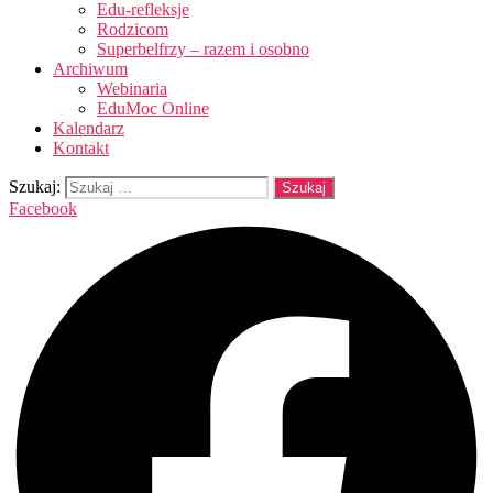
Edu-refleksje
Rodzicom
Superbelfrzy – razem i osobno
Archiwum
Webinaria
EduMoc Online
Kalendarz
Kontakt
Szukaj:
Facebook