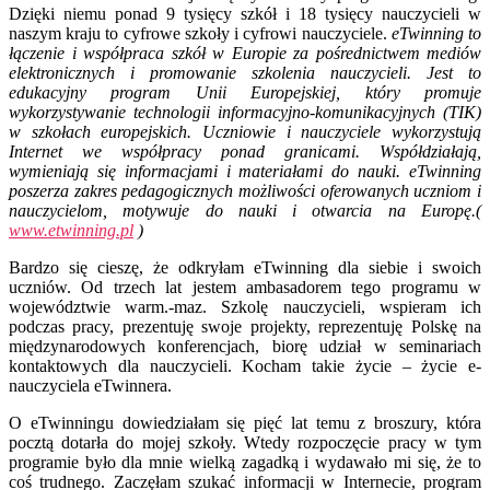
Dzięki niemu ponad 9 tysięcy szkół i 18 tysięcy nauczycieli w
naszym kraju to cyfrowe szkoły i cyfrowi nauczyciele.
eTwinning
to
łączenie i współpraca szkół w Europie za pośrednictwem mediów
elektronicznych i promowanie szkolenia nauczycieli. Jest to
edukacyjny program Unii Europejskiej, który promuje
wykorzystywanie technologii informacyjno-komunikacyjnych (TIK)
w szkołach europejskich. Uczniowie i nauczyciele wykorzystują
Internet we współpracy ponad granicami. Współdziałają,
wymieniają się informacjami i materiałami do nauki. eTwinning
poszerza zakres pedagogicznych możliwości oferowanych uczniom i
nauczycielom, motywuje do nauki i otwarcia na Europę.(
www.etwinning.pl
)
Bardzo się cieszę, że odkryłam eTwinning dla siebie i swoich
uczniów. Od trzech lat jestem ambasadorem tego programu w
województwie warm.-maz. Szkolę nauczycieli, wspieram ich
podczas pracy, prezentuję swoje projekty, reprezentuję Polskę na
międzynarodowych konferencjach, biorę udział w seminariach
kontaktowych dla nauczycieli. Kocham takie życie – życie e-
nauczyciela eTwinnera.
O eTwinningu dowiedziałam się pięć lat temu z broszury, która
pocztą dotarła do mojej szkoły. Wtedy rozpoczęcie pracy w tym
programie było dla mnie wielką zagadką i wydawało mi się, że to
coś trudnego. Zaczęłam szukać informacji w Internecie, program