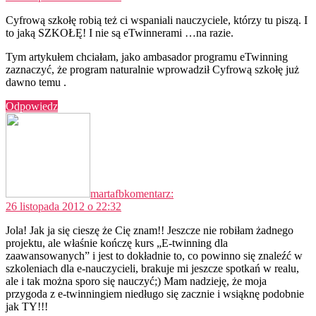
Cyfrową szkołę robią też ci wspaniali nauczyciele, którzy tu piszą. I
to jaką SZKOŁĘ! I nie są eTwinnerami …na razie.
Tym artykułem chciałam, jako ambasador programu eTwinning
zaznaczyć, że program naturalnie wprowadził Cyfrową szkołę już
dawno temu .
Odpowiedz
martafb
komentarz:
26 listopada 2012 o 22:32
Jola! Jak ja się cieszę że Cię znam!! Jeszcze nie robiłam żadnego
projektu, ale właśnie kończę kurs „E-twinning dla
zaawansowanych” i jest to dokładnie to, co powinno się znaleźć w
szkoleniach dla e-nauczycieli, brakuje mi jeszcze spotkań w realu,
ale i tak można sporo się nauczyć;) Mam nadzieję, że moja
przygoda z e-twinningiem niedługo się zacznie i wsiąknę podobnie
jak TY!!!