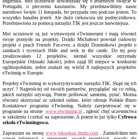
angielsku. Moi uczniowie dowiedziały się o jesiennym święcie w
Portugalii, o pieczeniu kasztanów. My przedstawiliśmy nasze
narodowe święto 11 listopada, bo przypada ono podczas jesieni. To
wszystko banalna jesień. Ale dużo ciekawsza niż podręcznikowa.
Przedstawiona za pomocą narzędzi TIK jest jeszcze barwniejsza.
Moi uczniowie są już wytrawnymi eTwinnerami i mają również
swoje pomysły na projekty. Dzięki Michałowi powstał cudowny
projekt o psach Friends Fur-ever, a dzięki Dominikowi projekt o
zamkach i rycerzach Hide and seek in the castle. Do tej pory
zrealizowałam 12 projektów, niemal wszystkie otrzymały
Europejskie Odznaki Jakości, jeden zajął III miejsce w konkursie
ogólnopolskim, jeden znalazł się wśród 8 najlepszych projektów
eTwinnig w Europie.
Projekty eTwinning to wykorzystywanie narzędzi TIK. Skąd się ich
uczyć ? Najprościej od swoich partnerów, przyglądać się co robią,
jakich narzędzi używają. Potem próbować samemu, pytać. Można
również skorzystać ze szkoleń online, które oferuje Polskie Biuro
Kontaktowe programu eTwinning. Należy zarejestrować się w
programie na stronie
www.etwinning.pl
, zgłosić chęć uczestnictwa
w szkoleniu i czekać na zaproszenie. A potem to już tylko
Cyfrowa
szkoła eTwinningowa.
Zapraszam na stronę
www.jokookun.jimdo.com
. Zamieściłam tam
więcej informacji o programie, swoich projektach, porady dla