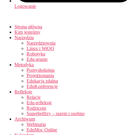
Logowanie
Strona główna
Kim jesteśmy
Narzędzia
Narzędziownia
Linux i WiOO
Robotyka
Edu-granie
Metodyka
Pomysłodajnia
Projektomania
Edukacja zdalna
EduKonferencje
Refleksje
Relacje
Edu-refleksje
Rodzicom
Superbelfrzy – razem i osobno
Archiwum
Webinaria
EduMoc Online