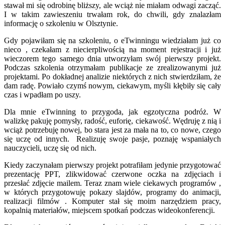
stawał mi się odrobinę bliższy, ale wciąż nie miałam odwagi zacząć.
I w takim zawieszeniu trwałam rok, do chwili, gdy znalazłam
informację o szkoleniu w Olsztynie.
Gdy pojawiłam się na szkoleniu, o eTwinningu wiedziałam już co
nieco , czekałam z niecierpliwością na moment rejestracji i już
wieczorem tego samego dnia utworzyłam swój pierwszy projekt.
Podczas szkolenia otrzymałam publikacje ze zrealizowanymi już
projektami. Po dokładnej analizie niektórych z nich stwierdziłam, że
dam radę. Powiało czymś nowym, ciekawym, myśli kłębiły się cały
czas i wpadłam po uszy.
Dla mnie eTwinning to przygoda, jak egzotyczna podróż. W
walizkę pakuję pomysły, radość, euforię, ciekawość. Wędruję z nią i
wciąż potrzebuję nowej, bo stara jest za mała na to, co nowe, czego
się uczę od innych. Realizuję swoje pasje, poznaję wspaniałych
nauczycieli, uczę się od nich.
Kiedy zaczynałam pierwszy projekt potrafiłam jedynie przygotować
prezentację PPT, zlikwidować czerwone oczka na zdjęciach i
przesłać zdjęcie mailem. Teraz znam wiele ciekawych programów ,
w których przygotowuję pokazy slajdów, programy do animacji,
realizacji filmów . Komputer stał się moim narzędziem pracy,
kopalnią materiałów, miejscem spotkań podczas wideokonferencji.