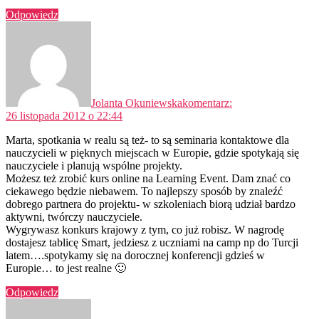
Odpowiedz
Jolanta Okuniewska
komentarz:
26 listopada 2012 o 22:44
Marta, spotkania w realu są też- to są seminaria kontaktowe dla
nauczycieli w pięknych miejscach w Europie, gdzie spotykają się
nauczyciele i planują wspólne projekty.
Możesz też zrobić kurs online na Learning Event. Dam znać co
ciekawego będzie niebawem. To najlepszy sposób by znaleźć
dobrego partnera do projektu- w szkoleniach biorą udział bardzo
aktywni, twórczy nauczyciele.
Wygrywasz konkurs krajowy z tym, co już robisz. W nagrodę
dostajesz tablicę Smart, jedziesz z uczniami na camp np do Turcji
latem….spotykamy się na dorocznej konferencji gdzieś w
Europie… to jest realne 🙂
Odpowiedz