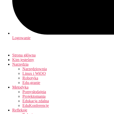
Logowanie
Strona główna
Kim jesteśmy
Narzędzia
Narzędziownia
Linux i WiOO
Robotyka
Edu-granie
Metodyka
Pomysłodajnia
Projektomania
Edukacja zdalna
EduKonferencje
Refleksje