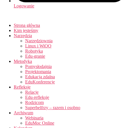
Logowanie
Strona główna
Kim jesteśmy
Narzędzia
Narzędziownia
Linux i WiOO
Robotyka
Edu-granie
Metodyka
Pomysłodajnia
Projektomania
Edukacja zdalna
EduKonferencje
Refleksje
Relacje
Edu-refleksje
Rodzicom
Superbelfrzy – razem i osobno
Archiwum
Webinaria
EduMoc Online