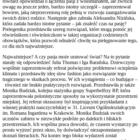
również opowiedział o łączeniu pasji z wolontariatem, ale zwrócił
uwagę na jeszcze jeden, bardzo istotny szczegół – zaprezentował
bowiem, jaką nieprzecenioną rolę pełnią w rozwoju zaangażowania
swoich dzieci rodzice. Następnie głos zabrała Aleksandra Nizińska,
która zadała bardzo istotne pytanie – jak znaleźć czas na pasję?
Prelegentka przedstawiła szereg rozwiązań, które mogą pomóc jej
rówieśnikom i rówieśniczkom w takiej organizacji codziennych
obowiązków, która pozwoli odnaleźć chwilę na pielęgnowanie tego,
co dla nich najważniejsze.
Najważniejsze? A czy pasja może uratować świat? Na to pytanie
starały się odpowiedzieć Julia Thomas i Iga Barańska. Dziewczyny
wspólnie zaprezentowały referat poświęcony problemowi ocieplenia
klimatu i przedstawiły ideę slow fashion jako rozwiązanie tego
tragicznego
w skutkach procesu. W ich wystąpieniu – co budujące –
również nie brakło praktycznych rozwiązań. Przedstawiła je także
Monika Budziak, kolejna stażystka grupy Superbelfrzy RP, która
zaprezentowała polonistyczne sposoby na wykorzystanie przestrzeni
miejskiej. Jej referat okraszony był inspirującymi przykładami z
własnej praktyki nauczycielskiej w 31. Liceum Ogólnokształcącym
im. Romana Ingardena w Krakowie. Monika Budziak swoich
uczniów zabiera w niezwykłe podróże po dalekich i bliskich
przestrzeniach. Ich wspólna praca dowodzi, że czasem wystarczy po
prostu wyjrzeć przez okno, by doświadczyć niezapomnianych
doznań literackich. Na koniec tego bloku wydarzeń został