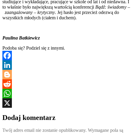
studiujące i wykładające, pracujące w szkole od lat i od niedawna. I
to właśnie było największą wartością konferencji
Bądź: świadomy –
zaangażowany – krytyczny
. Jej hasło jest przecież odezwą do
wszystkich młodych (ciałem i duchem).
Paulina Batkiewicz
Podoba się? Podziel się z innymi.
Facebook
LinkedIn
Blogger
Reddit
WhatsApp
X
Dodaj komentarz
Twój adres email nie zostanie opublikowany.
Wymagane pola są