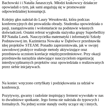
Bachowski i i Natalia Janaszczyk. Młodzi krakowscy działacze
opowiadali o tym, jak sami angażują się w promowanie
odpowiedzialnej konsumpcji.
Kolejny głos należał do Laury Wesołowski, która podczas
konferencyjnych dni prowadziła obrady. Studentka opowiedziała o
pasji, zaangażowaniu i wolontariacie na podstawie własnych
doświadczeń. Ostatni referat wygłosiła stażystka grupy Superbelfrzy
RP Natalia Lasek. Nauczycielka matematyki i informatyki Szkoły
Podstawowej im. Kazimierza Nowaka w Dąbrówce przedstawiła
ideę projektów STEAM. Ponadto zaprezentowała, jak w swojej
zawodowej praktyce realizuje metody aktywizujące oraz
przedstawia uczniom korelacje międzyprzedmiotowe. Przy okazji
przedstawiła narzędzia ułatwiające nauczycielom organizację
interdyscyplinarnych projektów oraz opowiedziała o realizowanych
przez siebie inicjatywach.
Na koniec wręczono certyfikaty i podziękowania za udział w
konferencji.
Pozytywny, gwarny i radośnie inspirujący ferment wywołało w nas
to dwudniowe spotkanie. Jego forma nie należała do typowych i
formalnych. Na jednej scenie stanęły osoby uczące się i innych,