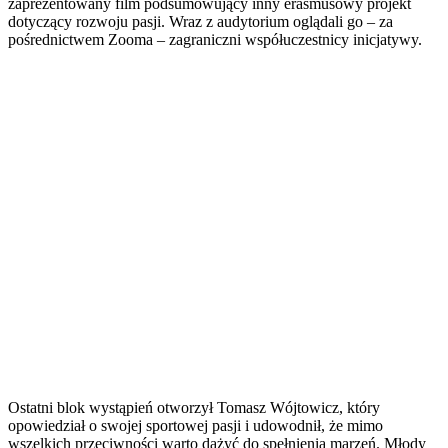
zaprezentowany film podsumowujący inny erasmusowy projekt
dotyczący rozwoju pasji. Wraz z audytorium oglądali go – za
pośrednictwem Zooma – zagraniczni współuczestnicy inicjatywy.
Ostatni blok wystąpień otworzył Tomasz Wójtowicz, który
opowiedział o swojej sportowej pasji i udowodnił, że mimo
wszelkich przeciwności warto dążyć do spełnienia marzeń. Młody