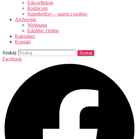
Edu-refleksje
Rodzicom
Superbelfrzy – razem i osobno
Archiwum
Webinaria
EduMoc Online
Kalendarz
Kontakt
Szukaj:
Facebook