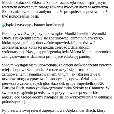
Młoda działaczka Viktoriia Seniuk rozpoczęła sesję inspirującym
referatem dotyczącym zaangażowania młodych ludzi w aktywizm.
Skutecznie przekonała audytorium, że prospołeczna postawa może
być jednocześnie pasją.
Podobny wydźwięk przybrał dwugłos Moniki Pawlik i Weroniki
Dudy. Prelegentki starały się zdefiniować leitmotiv pierwszego
bloku wystąpień, a jednocześnie opowiedzieć przedstawić
zebranym, jakie korzyści można czerpać z działalności
wolontaryjnej. Następną prelegentką była Milena Mitura, uczennica
zaangażowana w działania promujące edukację pamięci.
Swoim wystąpieniem udowodniła, że dzięki doświadczeniu żywych
miejsc i opowieści, młodzież może uczyć się historii z
zamiłowaniem i zaangażowaniem. O tym, jak taką postawę u
uczniów mogą wypracować nauczyciele, opowiedziała z kolei
pierwsza z zabierających głos stażystek grupy Superbelfrzy RP,
Patrycja Pilch, nauczycielka-egzaminatorka Szkoły w Chmurze. W
swoim wystąpieniu przedstawiła przygotowane przez siebie
angażujące escape-roomy nadające się do wykorzystania w edukacji
polonistycznej.
Po przerwie swój referat zaprezentował Aleksander Błach, który