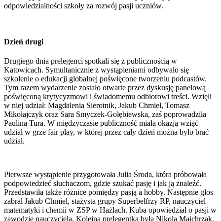
odpowiedzialności szkoły za rozwój pasji uczniów.
Dzień drugi
Drugiego dnia prelegenci spotkali się z publicznością w
Katowicach. Symultanicznie z wystąpieniami odbywało się
szkolenie o edukacji globalnej poświęcone tworzeniu podcastów.
Tym razem wydarzenie zostało otwarte przez dyskusję panelową
poświęconą krytycyzmowi i świadomemu odbiorowi treści. Wzięli
w niej udział: Magdalenia Sierotnik, Jakub Chmiel, Tomasz
Mikołajczyk oraz Sara Smyczek-Gołębiewska, zaś poprowadziła
Paulina Tura. W międzyczasie publiczność miała okazją wziąć
udział w grze fair play, w której przez cały dzień można było brać
udział.
Pierwsze wystąpienie przygotowała Julia Środa, która próbowała
podpowiedzieć słuchaczom, gdzie szukać pasję i jak ją znaleźć.
Przedstawiła także różnice pomiędzy pasją a hobby. Następnie głos
zabrał Jakub Chmiel, stażysta grupy Superbelfrzy RP, nauczyciel
matematyki i chemii w ZSP w Hażlach. Kuba opowiedział o pasji w
zawodzie nauczyciela. Kolejną prelegentką była Nikola Majchrzak.