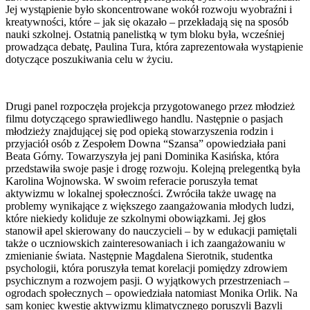
Jej wystąpienie było skoncentrowane wokół rozwoju wyobraźni i
kreatywności, które – jak się okazało – przekładają się na sposób
nauki szkolnej. Ostatnią panelistką w tym bloku była, wcześniej
prowadząca debatę, Paulina Tura, która zaprezentowała wystąpienie
dotyczące poszukiwania celu w życiu.
Drugi panel rozpoczęła projekcja przygotowanego przez młodzież
filmu dotyczącego sprawiedliwego handlu. Następnie o pasjach
młodzieży znajdującej się pod opieką stowarzyszenia rodzin i
przyjaciół osób z Zespołem Downa “Szansa” opowiedziała pani
Beata Górny. Towarzyszyła jej pani Dominika Kasińska, która
przedstawiła swoje pasje i drogę rozwoju. Kolejną prelegentką była
Karolina Wojnowska. W swoim referacie poruszyła temat
aktywizmu w lokalnej społeczności. Zwróciła także uwagę na
problemy wynikające z większego zaangażowania młodych ludzi,
które niekiedy koliduje ze szkolnymi obowiązkami. Jej głos
stanowił apel skierowany do nauczycieli – by w edukacji pamiętali
także o uczniowskich zainteresowaniach i ich zaangażowaniu w
zmienianie świata. Następnie Magdalena Sierotnik, studentka
psychologii, która poruszyła temat korelacji pomiędzy zdrowiem
psychicznym a rozwojem pasji. O wyjątkowych przestrzeniach –
ogrodach społecznych – opowiedziała natomiast Monika Orlik. Na
sam koniec kwestię aktywizmu klimatycznego poruszyli Bazyli