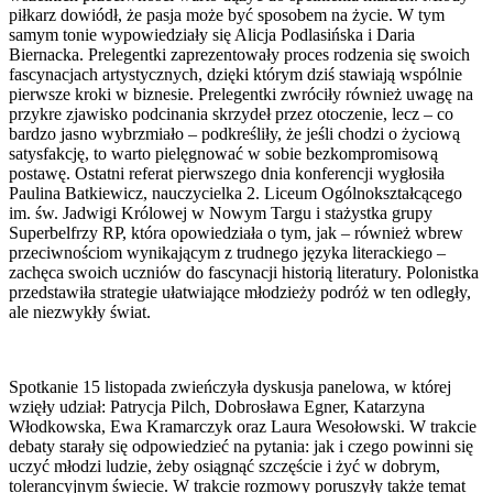
piłkarz dowiódł, że pasja może być sposobem na życie. W tym
samym tonie wypowiedziały się Alicja Podlasińska i Daria
Biernacka. Prelegentki zaprezentowały proces rodzenia się swoich
fascynacjach artystycznych, dzięki którym dziś stawiają wspólnie
pierwsze kroki w biznesie. Prelegentki zwróciły również uwagę na
przykre zjawisko podcinania skrzydeł przez otoczenie, lecz – co
bardzo jasno wybrzmiało – podkreśliły, że jeśli chodzi o życiową
satysfakcję, to warto pielęgnować w sobie bezkompromisową
postawę. Ostatni referat pierwszego dnia konferencji wygłosiła
Paulina Batkiewicz, nauczycielka 2. Liceum Ogólnokształcącego
im. św. Jadwigi Królowej w Nowym Targu i stażystka grupy
Superbelfrzy RP, która opowiedziała o tym, jak – również wbrew
przeciwnościom wynikającym z trudnego języka literackiego –
zachęca swoich uczniów do fascynacji historią literatury. Polonistka
przedstawiła strategie ułatwiające młodzieży podróż w ten odległy,
ale niezwykły świat.
Spotkanie 15 listopada zwieńczyła dyskusja panelowa, w której
wzięły udział: Patrycja Pilch, Dobrosława Egner, Katarzyna
Włodkowska, Ewa Kramarczyk oraz Laura Wesołowski. W trakcie
debaty starały się odpowiedzieć na pytania: jak i czego powinni się
uczyć młodzi ludzie, żeby osiągnąć szczęście i żyć w dobrym,
tolerancyjnym świecie. W trakcie rozmowy poruszyły także temat