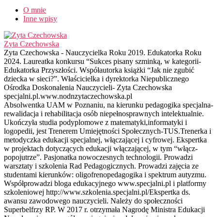
O mnie
Inne wpisy
Zyta Czechowska
Zyta Czechowska - Nauczycielka Roku 2019. Edukatorka Roku
2024. Laureatka konkursu “Sukces pisany szminką, w kategorii-
Edukatorka Przyszłości. Współautorka książki “Jak nie zgubić
dziecka w sieci?”. Właścicielka i dyrektorka Niepublicznego
Ośrodka Doskonalenia Nauczycieli- Zyta Czechowska
specjalni.pl.www.nodnzytaczechowska.pl
Absolwentka UAM w Poznaniu, na kierunku pedagogika specjalna-
rewalidacja i rehabilitacja osób niepełnosprawnych intelektualnie.
Ukończyła studia podyplomowe z matematyki,informatyki i
logopedii, jest Trenerem Umiejętności Społecznych-TUS.Trenerka i
metodyczka edukacji specjalnej, włączającej i cyfrowej. Ekspertka
w projektach dotyczących edukacji włączającej, w tym “włącz-
popojutrze”. Pasjonatka nowoczesnych technologii. Prowadzi
warsztaty i szkolenia Rad Pedagogicznych. Prowadzi zajęcia ze
studentami kierunków: oligofrenopedagogika i spektrum autyzmu.
Współprowadzi bloga edukacyjnego www.specjalni.pl i platformy
szkoleniowej http://www.szkolenia.specjalni.pl/Ekspertka ds.
awansu zawodowego nauczycieli. Należy do społeczności
Superbelfrzy RP. W 2017 r. otrzymała Nagrodę Ministra Edukacji