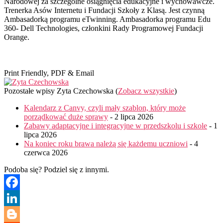
Narodowej za szczególne osiągnięcia edukacyjne i wychowawcze.
Trenerka Asów Internetu i Fundacji Szkoły z Klasą. Jest czynną
Ambasadorką programu eTwinning. Ambasadorka programu Edu
360- Dell Technologies, członkini Rady Programowej Fundacji
Orange.
Print Friendly, PDF & Email
Pozostałe wpisy Zyta Czechowska
(
Zobacz wszystkie
)
Kalendarz z Canvy, czyli mały szablon, który może
porządkować duże sprawy
- 2 lipca 2026
Zabawy adaptacyjne i integracyjne w przedszkolu i szkole
- 1
lipca 2026
Na koniec roku brawa należą się każdemu uczniowi
- 4
czerwca 2026
Podoba się? Podziel się z innymi.
Facebook
LinkedIn