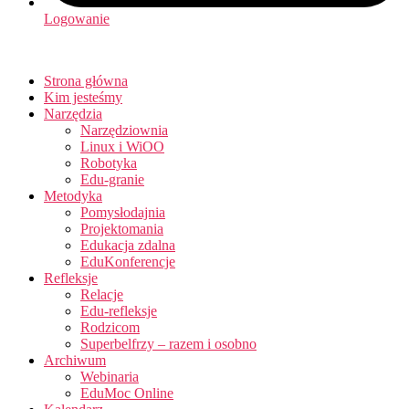
Logowanie
Strona główna
Kim jesteśmy
Narzędzia
Narzędziownia
Linux i WiOO
Robotyka
Edu-granie
Metodyka
Pomysłodajnia
Projektomania
Edukacja zdalna
EduKonferencje
Refleksje
Relacje
Edu-refleksje
Rodzicom
Superbelfrzy – razem i osobno
Archiwum
Webinaria
EduMoc Online