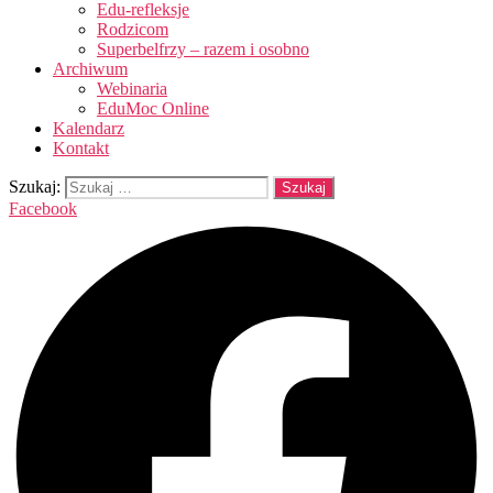
Edu-refleksje
Rodzicom
Superbelfrzy – razem i osobno
Archiwum
Webinaria
EduMoc Online
Kalendarz
Kontakt
Szukaj:
Facebook