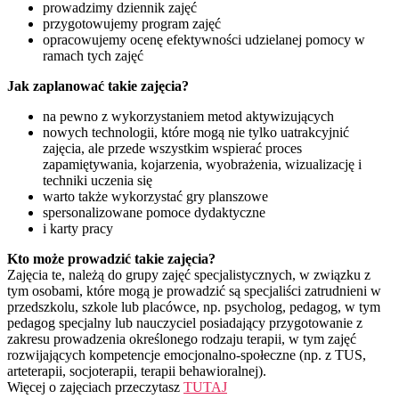
prowadzimy dziennik zajęć
przygotowujemy program zajęć
opracowujemy ocenę efektywności udzielanej pomocy w
ramach tych zajęć
Jak zaplanować takie zajęcia?
na pewno z wykorzystaniem metod aktywizujących
nowych technologii, które mogą nie tylko uatrakcyjnić
zajęcia, ale przede wszystkim wspierać proces
zapamiętywania, kojarzenia, wyobrażenia, wizualizację i
techniki uczenia się
warto także wykorzystać gry planszowe
spersonalizowane pomoce dydaktyczne
i karty pracy
Kto może prowadzić takie zajęcia?
Zajęcia te, należą do grupy zajęć specjalistycznych, w związku z
tym osobami, które mogą je prowadzić są specjaliści zatrudnieni w
przedszkolu, szkole lub placówce, np. psycholog, pedagog, w tym
pedagog specjalny lub nauczyciel posiadający przygotowanie z
zakresu prowadzenia określonego rodzaju terapii, w tym zajęć
rozwijających kompetencje emocjonalno-społeczne (np. z TUS,
arteterapii, socjoterapii, terapii behawioralnej).
Więcej o zajęciach przeczytasz
TUTAJ