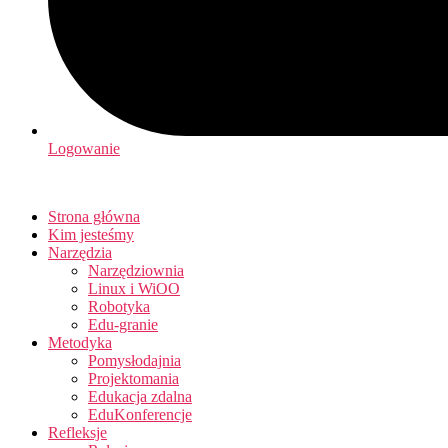
Logowanie
Strona główna
Kim jesteśmy
Narzędzia
Narzędziownia
Linux i WiOO
Robotyka
Edu-granie
Metodyka
Pomysłodajnia
Projektomania
Edukacja zdalna
EduKonferencje
Refleksje