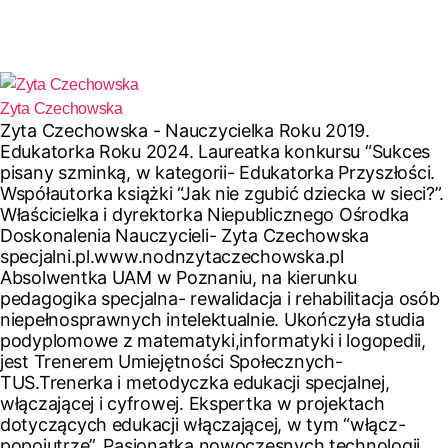
Zyta Czechowska
Zyta Czechowska - Nauczycielka Roku 2019.
Edukatorka Roku 2024. Laureatka konkursu “Sukces
pisany szminką, w kategorii- Edukatorka Przyszłości.
Współautorka książki “Jak nie zgubić dziecka w sieci?”.
Właścicielka i dyrektorka Niepublicznego Ośrodka
Doskonalenia Nauczycieli- Zyta Czechowska
specjalni.pl.www.nodnzytaczechowska.pl
Absolwentka UAM w Poznaniu, na kierunku
pedagogika specjalna- rewalidacja i rehabilitacja osób
niepełnosprawnych intelektualnie. Ukończyła studia
podyplomowe z matematyki,informatyki i logopedii,
jest Trenerem Umiejętności Społecznych-
TUS.Trenerka i metodyczka edukacji specjalnej,
włączającej i cyfrowej. Ekspertka w projektach
dotyczących edukacji włączającej, w tym “włącz-
popojutrze”. Pasjonatka nowoczesnych technologii.