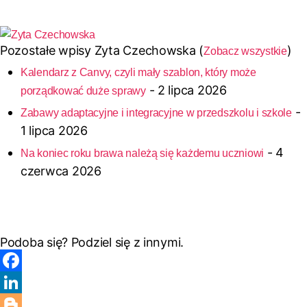
Pozostałe wpisy Zyta Czechowska
(
)
Zobacz wszystkie
Kalendarz z Canvy, czyli mały szablon, który może
- 2 lipca 2026
porządkować duże sprawy
-
Zabawy adaptacyjne i integracyjne w przedszkolu i szkole
1 lipca 2026
- 4
Na koniec roku brawa należą się każdemu uczniowi
czerwca 2026
Podoba się? Podziel się z innymi.
F
a
L