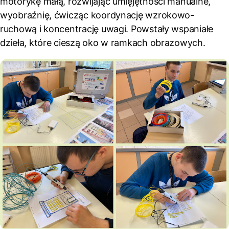
motorykę małą, rozwijając umięjętności manualne,
wyobraźnię, ćwicząc koordynację wzrokowo-
ruchową i koncentrację uwagi. Powstały wspaniałe
dzieła, które cieszą oko w ramkach obrazowych.