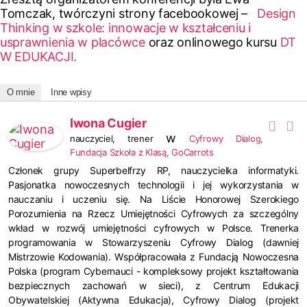
Tomczak, twórczyni strony facebookowej –
Design
Thinking w szkole: innowacje w kształceniu i
usprawnienia w placówce
oraz onlinowego kursu
DT
W EDUKACJI.
O mnie
Inne wpisy
Iwona Cugier
w
nauczyciel, trener
Cyfrowy Dialog,
Fundacja Szkoła z Klasą, GoCarrots
Członek grupy Superbelfrzy RP, nauczycielka informatyki.
Pasjonatka nowoczesnych technologii i jej wykorzystania w
nauczaniu i uczeniu się. Na Liście Honorowej Szerokiego
Porozumienia na Rzecz Umiejętności Cyfrowych za szczególny
wkład w rozwój umiejętności cyfrowych w Polsce. Trenerka
programowania w Stowarzyszeniu Cyfrowy Dialog (dawniej
Mistrzowie Kodowania). Współpracowała z Fundacją Nowoczesna
Polska (program Cybernauci - kompleksowy projekt kształtowania
bezpiecznych zachowań w sieci), z Centrum Edukacji
Obywatelskiej (Aktywna Edukacja), Cyfrowy Dialog (projekt