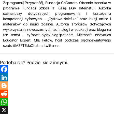
Zaprogramuj Przyszłość), Fundacja GoCarrots. Obecnie trenerka w
programie Fundacji Szkoła z Klasą (Asy Internetu). Autorka
scenariuszy dotyczących programowania i kształcenia
kompetencji cyfrowych – „Cyfrowa ścieżka” oraz lekcji online i
materiałów do nauki zdalnej. Autorka artykułów dotyczących
wykorzystania nowoczesnych technologii w edukacji oraz bloga na
ten temat - cyfrowitubylcy.blogspot.com. Microsoft Innovation
Educator Expert, MIE Fellow, host podczas ogólnoświatowego
czatu #MSFTEduChat na twitterze.
Podoba się? Podziel się z innymi.
F
a
L
c
i
B
e
n
l
R
b
k
o
e
W