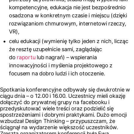
kompetencyjne, edukacja nie jest bezpośrednio
osadzona w konkretnym czasie i miejscu (dzięki
rozwiązaniom chmurowym, internetowi rzeczy,
VR),
celu edukacji (wymienię tylko jeden z nich, licząc
że resztę uzupełnicie sami, zaglądając
do
raportu
lub nagrań) – wspierania
innowacyjności i myślenia projektowego z
focusem na dobro ludzi i ich otoczenie.
Spotkania konferencyjne odbywały się dwukrotnie w
ciągu dnia – o 12.00 i 16.00. Uczestnicy mieli okazję
dołączyć do prywatnej grupy na facebooku i
przedyskutować wiele treści oraz podzielić się
spostrzeżeniami i dobrymi praktykami. Dużo emocji
wzbudzał Design Thinking – przypuszczam, że
ściągnął na wydarzenie większość uczestników.
Zresztą organizatorem konferencji była Ewa