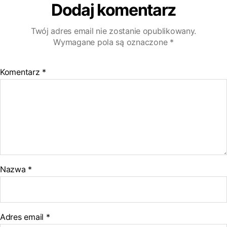
Dodaj komentarz
o
e
g
d
h
X
o
d
g
d
a
Twój adres email nie zostanie opublikowany.
k
I
e
i
t
Wymagane pola są oznaczone
*
n
r
t
s
Komentarz
*
A
p
p
Nazwa
*
Adres email
*