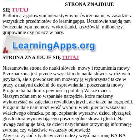
STRONA ZNAJDUJE
SIĘ
TUTAJ
Platforma z gotowymi interaktywnymi ćwiczeniami, w zasadzie z
wszystkich przedmiotów do learningapps. Uczniowie znajdą tam
ćwiczenia typu memory, wykreślanki, krzyżówki, milionerzy,
grupowanie czy połącz w pary.
STRONA ZNAJDUJE SIĘ
TUTAJ
Niesamowita strona do nauki słówek, mowy i rozumienia mowy.
Przeznaczona jest przede wszystkim do nauki słówek w różnych
językach, ale z powodzeniem możemy ją wykorzystać także w
pracy z małymi dziećmi do usprawniania i poszerzania mowy.
Program ba ba dum z pewnością polubią Wasze dzieci.
Naszym zdaniem to wspaniałe narzędzie, które możemy
wykorzystać na zajęciach rewalidacyjnych, ale także na logopedii.
Program daje nam możliwość wyboru wielu gier od wskazania
właściwego obrazka, po np. zapisanie wyrazów, dzieci słyszą też
głos lektora wymawiającego poszczególne słowa i głoski. Na
uwagę zasługuje fakt, że dzieci natychmiast otrzymują informację
zwrotną czy właściwie wskazały odpowiedź.
Aby skorzystać z tych ćwiczeń należy wejść na stronę BA BA