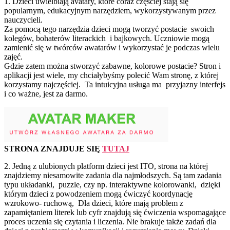
1. Dzieci uwielbiają avatary, które coraz częściej stają się
popularnym, edukacyjnym narzędziem, wykorzystywanym przez
nauczycieli.
Za pomocą tego narzędzia dzieci mogą tworzyć postacie swoich
kolegów, bohaterów literackich i bajkowych. Uczniowie mogą
zamienić się w twórców awatarów i wykorzystać je podczas wielu
zajęć.
Gdzie zatem można stworzyć zabawne, kolorowe postacie? Stron i
aplikacji jest wiele, my chciałybyśmy polecić Wam stronę, z której
korzystamy najczęściej. Ta intuicyjna usługa ma przyjazny interfejs
i co ważne, jest za darmo.
STRONA ZNAJDUJE SIĘ
TUTAJ
2. Jedną z ulubionych platform dzieci jest ITO, strona na której
znajdziemy niesamowite zadania dla najmłodszych. Są tam zadania
typu układanki, puzzle, czy np. interaktywne kolorowanki, dzięki
którym dzieci z powodzeniem mogą ćwiczyć koordynację
wzrokowo- ruchową, Dla dzieci, które mają problem z
zapamiętaniem literek lub cyfr znajdują się ćwiczenia wspomagające
proces uczenia się czytania i liczenia. Nie brakuje także zadań dla