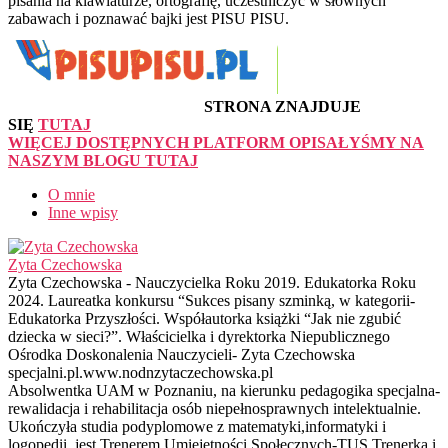
pisania na klawiaturze, ortografię, uczestniczyć w słownych
zabawach i poznawać bajki jest PISU PISU.
STRONA ZNAJDUJE
SIĘ
TUTAJ
WIĘCEJ DOSTĘPNYCH PLATFORM OPISAŁYŚMY NA
NASZYM BLOGU TUTAJ
O mnie
Inne wpisy
Zyta Czechowska
Zyta Czechowska - Nauczycielka Roku 2019. Edukatorka Roku
2024. Laureatka konkursu “Sukces pisany szminką, w kategorii-
Edukatorka Przyszłości. Współautorka książki “Jak nie zgubić
dziecka w sieci?”. Właścicielka i dyrektorka Niepublicznego
Ośrodka Doskonalenia Nauczycieli- Zyta Czechowska
specjalni.pl.www.nodnzytaczechowska.pl
Absolwentka UAM w Poznaniu, na kierunku pedagogika specjalna-
rewalidacja i rehabilitacja osób niepełnosprawnych intelektualnie.
Ukończyła studia podyplomowe z matematyki,informatyki i
logopedii, jest Trenerem Umiejętności Społecznych-TUS.Trenerka i