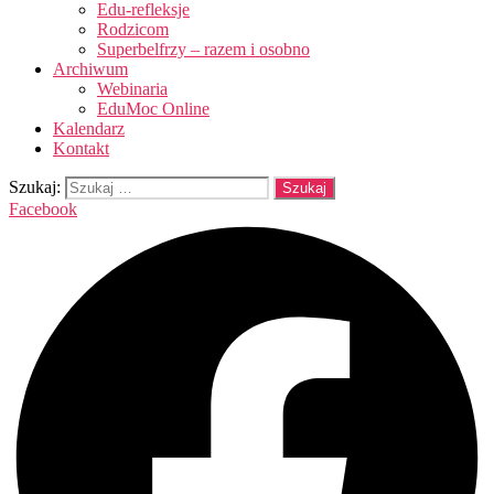
Edu-refleksje
Rodzicom
Superbelfrzy – razem i osobno
Archiwum
Webinaria
EduMoc Online
Kalendarz
Kontakt
Szukaj:
Facebook