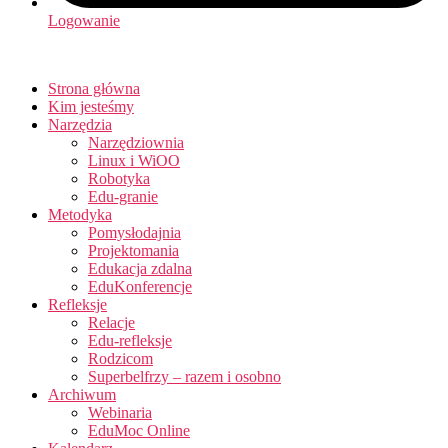
Logowanie
Strona główna
Kim jesteśmy
Narzędzia
Narzędziownia
Linux i WiOO
Robotyka
Edu-granie
Metodyka
Pomysłodajnia
Projektomania
Edukacja zdalna
EduKonferencje
Refleksje
Relacje
Edu-refleksje
Rodzicom
Superbelfrzy – razem i osobno
Archiwum
Webinaria
EduMoc Online