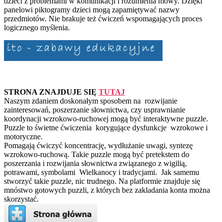
dzieci z problemami w komunikacji i rozumienia mowy. Dzięki
panelowi piktogramy dzieci mogą zapamiętywać nazwy
przedmiotów. Nie brakuje też ćwiczeń wspomagających proces
logicznego myślenia.
STRONA ZNAJDUJE SIĘ
TUTAJ
Naszym zdaniem doskonałym sposobem na rozwijanie
zainteresowań, poszerzanie słownictwa, czy usprawnianie
koordynacji wzrokowo-ruchowej mogą być interaktywne puzzle.
Puzzle to świetne ćwiczenia korygujące dysfunkcje wzrokowe i
motoryczne.
Pomagają ćwiczyć koncentrację, wydłużanie uwagi, syntezę
wzrokowo-ruchową. Takie puzzle mogą być pretekstem do
poszerzania i rozwijania słownictwa związanego z wigilią,
potrawami, symbolami Wielkanocy i tradycjami. Jak samemu
stworzyć takie puzzle, nic trudnego. Na platformie znajduje się
mnóstwo gotowych puzzli, z których bez zakladania konta można
skorzystać.