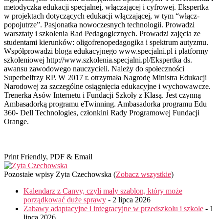
metodyczka edukacji specjalnej, włączającej i cyfrowej. Ekspertka
w projektach dotyczących edukacji włączającej, w tym “włącz-
popojutrze”. Pasjonatka nowoczesnych technologii. Prowadzi
warsztaty i szkolenia Rad Pedagogicznych. Prowadzi zajęcia ze
studentami kierunków: oligofrenopedagogika i spektrum autyzmu.
Współprowadzi bloga edukacyjnego www.specjalni.pl i platformy
szkoleniowej http://www.szkolenia.specjalni.pl/Ekspertka ds.
awansu zawodowego nauczycieli. Należy do społeczności
Superbelfrzy RP. W 2017 r. otrzymała Nagrodę Ministra Edukacji
Narodowej za szczególne osiągnięcia edukacyjne i wychowawcze.
Trenerka Asów Internetu i Fundacji Szkoły z Klasą. Jest czynną
Ambasadorką programu eTwinning. Ambasadorka programu Edu
360- Dell Technologies, członkini Rady Programowej Fundacji
Orange.
Print Friendly, PDF & Email
Pozostałe wpisy Zyta Czechowska
(
Zobacz wszystkie
)
Kalendarz z Canvy, czyli mały szablon, który może
porządkować duże sprawy
- 2 lipca 2026
Zabawy adaptacyjne i integracyjne w przedszkolu i szkole
- 1
lipca 2026