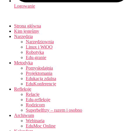
Logowanie
Strona główna
Kim jesteśmy
Narzędzia
Narzędziownia
Linux i WiOO
Robotyka
Edu-granie
Metodyka
Pomysłodajnia
Projektomania
Edukacja zdalna
EduKonferencje
Refleksje
Relacje
Edu-refleksje
Rodzicom
Superbelfrzy – razem i osobno
Archiwum
Webinaria
EduMoc Online