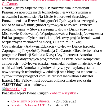
GoCarrots
Członek grupy Superbelfrzy RP, nauczycielka informatyki.
Pasjonatka nowoczesnych technologii i jej wykorzystania w
nauczaniu i uczeniu się. Na Liście Honorowej Szerokiego
Porozumienia na Rzecz Umiejętności Cyfrowych za szczególny
wkład w rozwój umiejętności cyfrowych w Polsce. Trenerka
programowania w Stowarzyszeniu Cyfrowy Dialog (dawniej
Mistrzowie Kodowania). Współpracowała z Fundacją Nowoczesna
Polska (program Cybernauci - kompleksowy projekt kształtowania
bezpiecznych zachowań w sieci), z Centrum Edukacji
Obywatelskiej (Aktywna Edukacja), Cyfrowy Dialog (projekt
Zaprogramuj Przyszłość), Fundacja GoCarrots. Obecnie trenerka w
programie Fundacji Szkoła z Klasą (Asy Internetu). Autorka
scenariuszy dotyczących programowania i kształcenia kompetencji
cyfrowych – „Cyfrowa ścieżka” oraz lekcji online i materiałów do
nauki zdalnej. Autorka artykułów dotyczących wykorzystania
nowoczesnych technologii w edukacji oraz bloga na ten temat -
cyfrowitubylcy.blogspot.com. Microsoft Innovation Educator
Expert, MIE Fellow, host podczas ogólnoświatowego czatu
#MSFTEduChat na twitterze.
Pozostałe wpisy Iwona Cugier
(
Zobacz wszystkie
)
Co wiemy o prywatności…
- 28 lipca 2023
Scratch Dobry w MIT
- 13 maja 2023