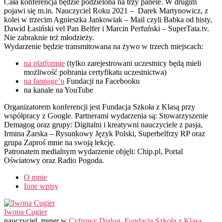
Cała konferencja będzie podzielona na trzy panele. W drugim
pojawi się m.in. Nauczyciel Roku 2021 – Darek Martynowicz, z
kolei w trzecim Agnieszka Jankowiak – Mail czyli Babka od histy,
Dawid Łasiński vel Pan Belfer i Marcin Perfuński – SuperTata.tv.
Nie zabraknie też młodzieży.
Wydarzenie będzie transmitowana na żywo w trzech miejscach:
na platformie
(tylko zarejestrowani uczestnicy będą mieli
możliwość pobrania certyfikatu uczestnictwa)
na fanpage’u
Fundacji na Facebooku
na kanale na YouTube
Organizatorem konferencji jest Fundacja Szkoła z Klasą przy
współpracy z Google. Partnerami wydarzenia są: Stowarzyszenie
Demagog oraz grupy: Digitalni i kreatywni nauczyciele z pasja,
Irmina Żarska – Rysunkowy Język Polski, Superbelfrzy RP oraz
grupa Zaproś mnie na swoją lekcję.
Patronatem medialnym wydarzenie objęli: Chip.pl, Portal
Oświatowy oraz Radio Pogoda.
O mnie
Inne wpisy
Iwona Cugier
nauczyciel, trener
w
Cyfrowy Dialog, Fundacja Szkoła z Klasą,