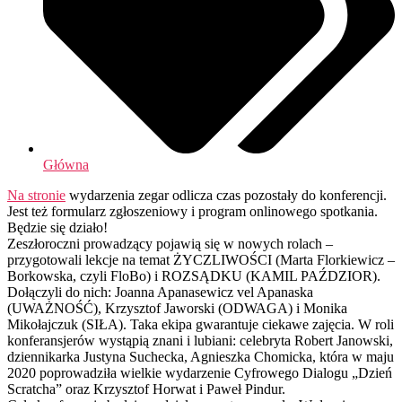
Główna
Na stronie
wydarzenia zegar odlicza czas pozostały do konferencji.
Jest też formularz zgłoszeniowy i program onlinowego spotkania.
Będzie się działo!
Zeszłoroczni prowadzący pojawią się w nowych rolach –
przygotowali lekcje na temat ŻYCZLIWOŚCI (Marta Florkiewicz –
Borkowska, czyli FloBo) i ROZSĄDKU (KAMIL PAŹDZIOR).
Dołączyli do nich: Joanna Apanasewicz vel Apanaska
(UWAŻNOŚĆ), Krzysztof Jaworski (ODWAGA) i Monika
Mikołajczuk (SIŁA). Taka ekipa gwarantuje ciekawe zajęcia. W roli
konferansjerów wystąpią znani i lubiani: celebryta Robert Janowski,
dziennikarka Justyna Suchecka, Agnieszka Chomicka, która w maju
2020 poprowadziła wielkie wydarzenie Cyfrowego Dialogu „Dzień
Scratcha” oraz Krzysztof Horwat i Paweł Pindur.