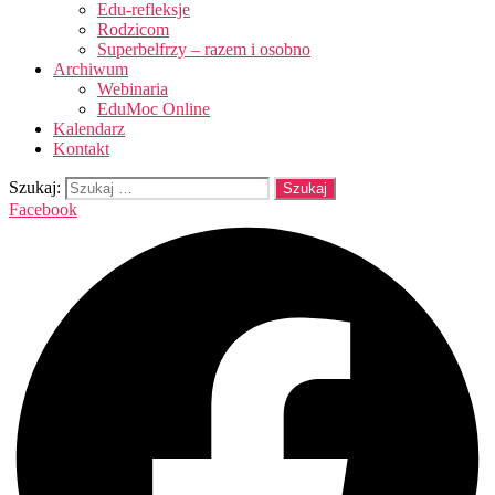
Edu-refleksje
Rodzicom
Superbelfrzy – razem i osobno
Archiwum
Webinaria
EduMoc Online
Kalendarz
Kontakt
Szukaj:
Facebook