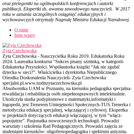
oraz prelegentki na ogólnopolskich konferencjach i autorki
publikacji. Ekspertki ds. awansu zawodowego nauczycieli. W 2017
roku w uznaniu szczególnych osiągnięć edukacyjnych i
wychowawczych otrzymały Nagrodę Ministra Edukacji Narodowej.
O mnie
Inne wpisy
Zyta Czechowska
Zyta Czechowska - Nauczycielka Roku 2019. Edukatorka Roku
2024. Laureatka konkursu “Sukces pisany szminką, w kategorii-
Edukatorka Przyszłości. Współautorka książki “Jak nie zgubić
dziecka w sieci?”. Właścicielka i dyrektorka Niepublicznego
Ośrodka Doskonalenia Nauczycieli- Zyta Czechowska
specjalni.pl.www.nodnzytaczechowska.pl
Absolwentka UAM w Poznaniu, na kierunku pedagogika specjalna-
rewalidacja i rehabilitacja osób niepełnosprawnych intelektualnie.
Ukończyła studia podyplomowe z matematyki,informatyki i
logopedii, jest Trenerem Umiejętności Społecznych-TUS.Trenerka i
metodyczka edukacji specjalnej, włączającej i cyfrowej. Ekspertka
w projektach dotyczących edukacji włączającej, w tym “włącz-
popojutrze”. Pasjonatka nowoczesnych technologii. Prowadzi
warsztaty i szkolenia Rad Pedagogicznych. Prowadzi zajęcia ze
studentami kierunków: oligofrenopedagogika i spektrum autyzmu.