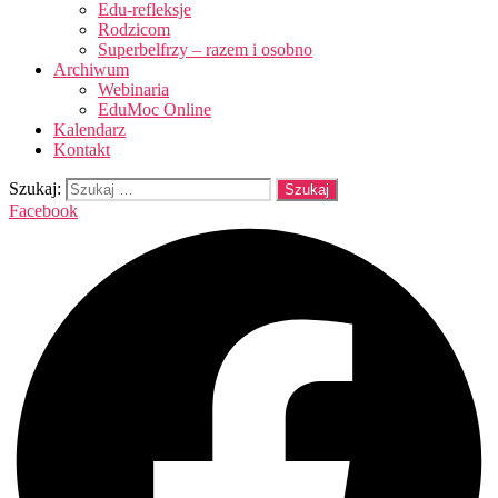
Edu-refleksje
Rodzicom
Superbelfrzy – razem i osobno
Archiwum
Webinaria
EduMoc Online
Kalendarz
Kontakt
Szukaj:
Facebook