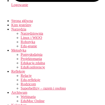
Logowanie
Strona główna
Kim jesteśmy
Narzędzia
Narzędziownia
Linux i WiOO
Robotyka
Edu-granie
Metodyka
Pomysłodajnia
Projektomania
Edukacja zdalna
EduKonferencje
Refleksje
Relacje
Edu-refleksje
Rodzicom
Superbelfrzy – razem i osobno
Archiwum
Webinaria
EduMoc Online