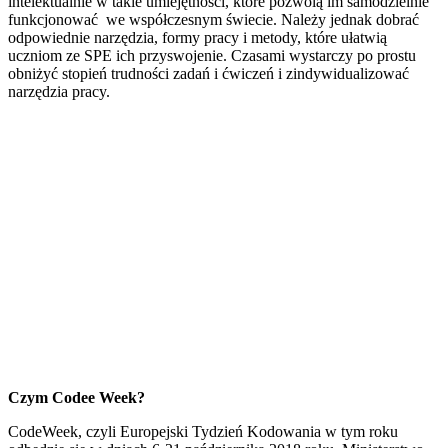
intelektualnie w takie umiejętności, które pozwolą im samodzielnie
funkcjonować we współczesnym świecie. Należy jednak dobrać
odpowiednie narzędzia, formy pracy i metody, które ułatwią
uczniom ze SPE ich przyswojenie. Czasami wystarczy po prostu
obniżyć stopień trudności zadań i ćwiczeń i zindywidualizować
narzędzia pracy.
Czym Codee Week?
CodeWeek, czyli Europejski Tydzień Kodowania w tym roku