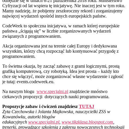
odbędzie się w dniach 6-21 października 2018 roku. Ministerstwo
Cyfryzacji od lat wspiera tę inicjatywę. Nie inaczej jest w tym roku.
Mamy nadzieję, że pobijemy zeszłoroczny rekord i zorganizujemy
najwięcej wydarzeń spośród innych europejskich państw.
CodeWeek to społeczna inicjatywa, w ramach której europejskie
państwa „ścigają się” w liczbie zorganizowanych wydarzeń
związanych z programowaniem.
Akcja organizowana jest na terenie całej Europy i dedykowana
wszystkim, którzy chcą rozpocząć lub kontynuować przygodę z
programowaniem.
To świetna okazja, by zacząć zabawę z grami logicznymi, prostą
grafiką komputerową, czy robotyką. Idea jest prosta – każdy kto
chce się włączyć, może zorganizować własne wydarzenie i zgłosić
je tutaj: events.codeweek.eu.
Na naszym blogu
www.specjalni.pl
znajdziecie mnóstwo
ciekawych propozycji dotyczących nauki programowania.
Propozycje zabaw i ćwiczeń znajdziesz
TUTAJ
Zyta Czechowska i Jolanta Majkowska, nauczycielki ZSS w
Kowanówku, autorki blogów
edukacyjnych
www.specjalni.pl
,
www.tikzklasa.blogspot.com
,
trenerki, prowadzące szkolenia z zakresu nowoczesnych technologii