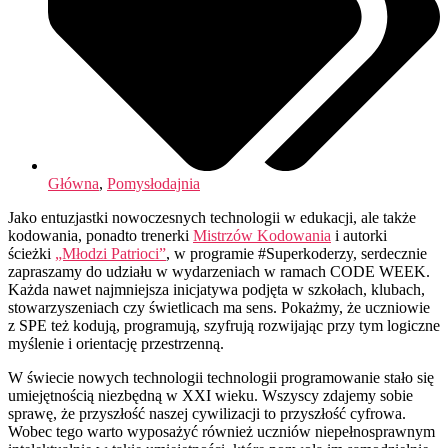
Główna
,
Pomysłodajnia
Jako entuzjastki nowoczesnych technologii w edukacji, ale także
kodowania, ponadto trenerki
Mistrzów Kodowania
i autorki
ścieżki
„Młodzi Patrioci”
, w programie #Superkoderzy, serdecznie
zapraszamy do udziału w wydarzeniach w ramach CODE WEEK.
Każda nawet najmniejsza inicjatywa podjęta w szkołach, klubach,
stowarzyszeniach czy świetlicach ma sens. Pokażmy, że uczniowie
z SPE też kodują, programują, szyfrują rozwijając przy tym logiczne
myślenie i orientację przestrzenną.
W świecie nowych technologii technologii programowanie stało się
umiejętnością niezbędną w XXI wieku. Wszyscy zdajemy sobie
sprawę, że przyszłość naszej cywilizacji to przyszłość cyfrowa.
Wobec tego warto wyposażyć również uczniów niepełnosprawnym