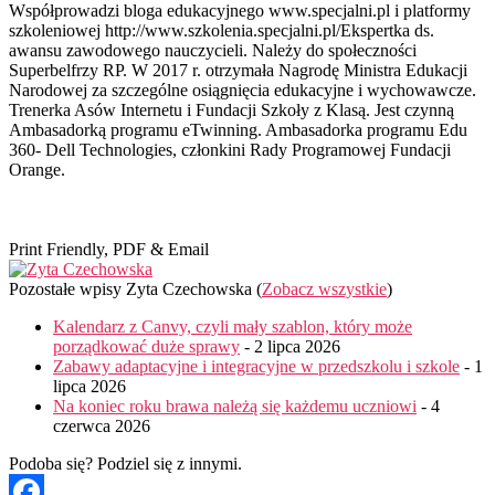
Współprowadzi bloga edukacyjnego www.specjalni.pl i platformy
szkoleniowej http://www.szkolenia.specjalni.pl/Ekspertka ds.
awansu zawodowego nauczycieli. Należy do społeczności
Superbelfrzy RP. W 2017 r. otrzymała Nagrodę Ministra Edukacji
Narodowej za szczególne osiągnięcia edukacyjne i wychowawcze.
Trenerka Asów Internetu i Fundacji Szkoły z Klasą. Jest czynną
Ambasadorką programu eTwinning. Ambasadorka programu Edu
360- Dell Technologies, członkini Rady Programowej Fundacji
Orange.
Print Friendly, PDF & Email
Pozostałe wpisy Zyta Czechowska
(
Zobacz wszystkie
)
Kalendarz z Canvy, czyli mały szablon, który może
porządkować duże sprawy
- 2 lipca 2026
Zabawy adaptacyjne i integracyjne w przedszkolu i szkole
- 1
lipca 2026
Na koniec roku brawa należą się każdemu uczniowi
- 4
czerwca 2026
Podoba się? Podziel się z innymi.