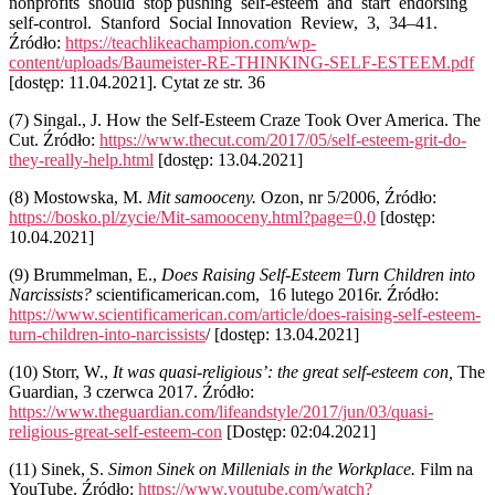
nonprofits should stop pushing self-esteem and start endorsing
self-control. Stanford Social Innovation Review, 3, 34–41.
Źródło:
https://teachlikeachampion.com/wp-
content/uploads/Baumeister-RE-THINKING-SELF-ESTEEM.pdf
[dostęp: 11.04.2021]. Cytat ze str. 36
(7)
Singal., J. How the Self-Esteem Craze Took Over America. The
Cut. Źródło:
https://www.thecut.com/2017/05/self-esteem-grit-do-
they-really-help.html
[dostęp: 13.04.2021]
(8)
Mostowska, M.
Mit samooceny.
Ozon, nr 5/2006, Źródło:
https://bosko.pl/zycie/Mit-samooceny.html?page=0,0
[dostęp:
10.04.2021]
(9)
Brummelman, E.,
Does Raising Self-Esteem Turn Children into
Narcissists?
scientificamerican.com, 16 lutego 2016r. Źródło:
https://www.scientificamerican.com/article/does-raising-self-esteem-
turn-children-into-narcissists
/ [dostęp: 13.04.2021]
(10)
Storr, W.,
It was quasi-religious’: the great self-esteem con,
The
Guardian, 3 czerwca 2017. Źródło:
https://www.theguardian.com/lifeandstyle/2017/jun/03/quasi-
religious-great-self-esteem-con
[Dostęp: 02:04.2021]
(11)
Sinek, S.
Simon Sinek on Millenials in the Workplace.
Film na
YouTube.
Źródło:
https://www.youtube.com/watch?