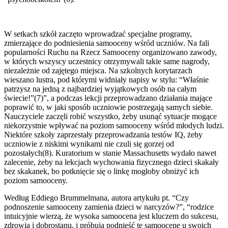
W setkach szkół zaczęto wprowadzać specjalne programy,
zmierzające do podniesienia samooceny wśród uczniów. Na fali
popularności Ruchu na Rzecz Samooceny organizowano zawody,
w których wszyscy uczestnicy otrzymywali takie same nagrody,
niezależnie od zajętego miejsca. Na szkolnych korytarzach
wieszano lustra, pod którymi widniały napisy w stylu: “Właśnie
patrzysz na jedną z najbardziej wyjątkowych osób na całym
świecie!”(7)”, a podczas lekcji przeprowadzano działania mające
poprawić to, w jaki sposób uczniowie postrzegają samych siebie.
Nauczyciele zaczęli robić wszystko, żeby usunąć sytuacje mogące
niekorzystnie wpływać na poziom samooceny wśród młodych ludzi.
Niektóre szkoły zaprzestały przeprowadzania testów IQ, żeby
uczniowie z niskimi wynikami nie czuli się gorzej od
pozostałych(8). Kuratorium w stanie Massachusetts wydało nawet
zalecenie, żeby na lekcjach wychowania fizycznego dzieci skakały
bez skakanek, bo potknięcie się o linkę mogłoby obniżyć ich
poziom samooceny.
Według Eddiego Brummelmana, autora artykułu pt. “Czy
podnoszenie samooceny zamienia dzieci w narcyzów?”, “rodzice
intuicyjnie wierzą, że wysoka samoocena jest kluczem do sukcesu,
zdrowia i dobrostanu, i próbują podnieść tę samoocenę u swoich