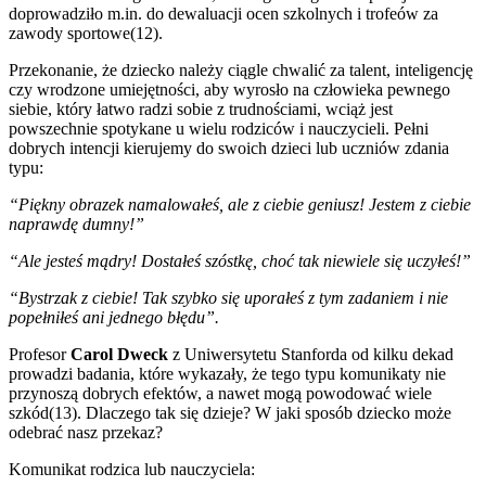
doprowadziło m.in. do dewaluacji ocen szkolnych i trofeów za
zawody sportowe(12).
Przekonanie, że dziecko należy ciągle chwalić za talent, inteligencję
czy wrodzone umiejętności, aby wyrosło na człowieka pewnego
siebie, który łatwo radzi sobie z trudnościami, wciąż jest
powszechnie spotykane u wielu rodziców i nauczycieli. Pełni
dobrych intencji kierujemy do swoich dzieci lub uczniów zdania
typu:
“Piękny obrazek namalowałeś, ale z ciebie geniusz! Jestem z ciebie
naprawdę dumny!”
“Ale jesteś mądry! Dostałeś szóstkę, choć tak niewiele się uczyłeś!”
“Bystrzak z ciebie! Tak szybko się uporałeś z tym zadaniem i nie
popełniłeś ani jednego błędu”.
Profesor
Carol Dweck
z Uniwersytetu Stanforda od kilku dekad
prowadzi badania, które wykazały, że tego typu komunikaty nie
przynoszą dobrych efektów, a nawet mogą powodować wiele
szkód(13).
Dlaczego tak się dzieje? W jaki sposób dziecko może
odebrać nasz przekaz?
Komunikat rodzica lub nauczyciela: