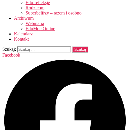
Edu-refleksje
Rodzicom
Superbelfrzy – razem i osobno
Archiwum
Webinaria
EduMoc Online
Kalendarz
Kontakt
Szukaj:
Facebook