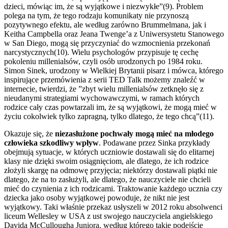
dzieci, mówiąc im, że są wyjątkowe i niezwykłe”(9). Problem
polega na tym, że tego rodzaju komunikaty nie przynoszą
pozytywnego efektu, ale według zarówno Brummelmana, jak i
Keitha Campbella oraz Jeana Twenge’a z Uniwersystetu Stanowego
w San Diego, mogą się przyczyniać do wzmocnienia przekonań
narcystycznych(10). Wielu psychologów przypisuje tę cechę
pokoleniu millenialsów, czyli osób urodzonych po 1984 roku.
Simon Sinek, urodzony w Wielkiej Brytanii pisarz i mówca, którego
inspirujące przemówienia z serii TED Talk możemy znaleźć w
internecie, twierdzi, że ”zbyt wielu millenialsów zetknęło się z
nieudanymi strategiami wychowawczymi, w ramach których
rodzice cały czas powtarzali im, że są wyjątkowi, że mogą mieć w
życiu cokolwiek tylko zapragną, tylko dlatego, że tego chcą”(11).
Okazuje się, że
niezasłużone pochwały mogą mieć na młodego
człowieka szkodliwy wpływ
. Podawane przez Sinka przykłady
obejmują sytuacje, w których uczniowie dostawali się do elitarnej
klasy nie dzięki swoim osiągnięciom, ale dlatego, że ich rodzice
złożyli skargę na odmowę przyjęcia; niektórzy dostawali piątki nie
dlatego, że na to zasłużyli, ale dlatego, że nauczyciele nie chcieli
mieć do czynienia z ich rodzicami. Traktowanie każdego ucznia czy
dziecka jako osoby wyjątkowej powoduje, że nikt nie jest
wyjątkowy. Taki właśnie przekaz usłyszeli w 2012 roku absolwenci
liceum Wellesley w USA z ust swojego nauczyciela angielskiego
Davida McCullougha Juniora, według którego takie podejście