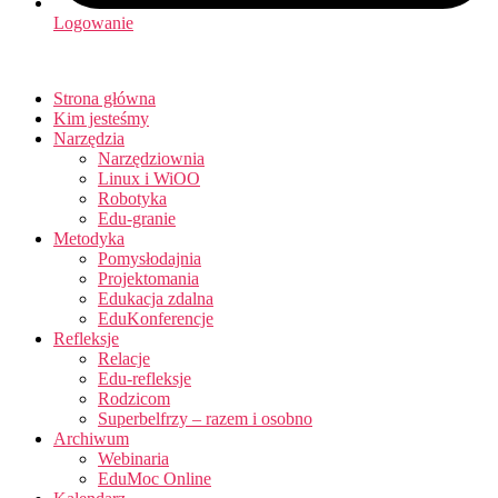
Logowanie
Strona główna
Kim jesteśmy
Narzędzia
Narzędziownia
Linux i WiOO
Robotyka
Edu-granie
Metodyka
Pomysłodajnia
Projektomania
Edukacja zdalna
EduKonferencje
Refleksje
Relacje
Edu-refleksje
Rodzicom
Superbelfrzy – razem i osobno
Archiwum
Webinaria
EduMoc Online