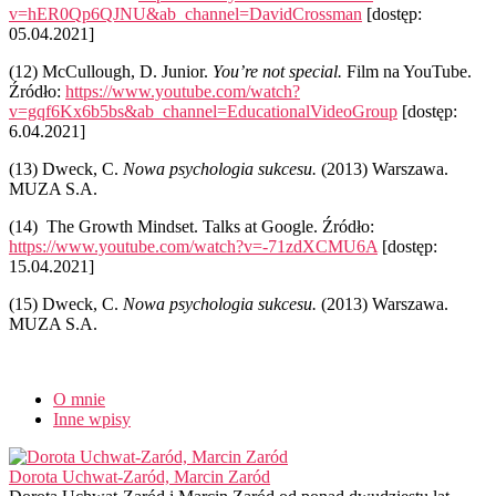
v=hER0Qp6QJNU&ab_channel=DavidCrossman
[dostęp:
05.04.2021]
(12)
McCullough, D. Junior.
You’re not special.
Film na YouTube.
Źródło:
https://www.youtube.com/watch?
v=gqf6Kx6b5bs&ab_channel=EducationalVideoGroup
[dostęp:
6.04.2021]
(13)
Dweck, C.
Nowa psychologia sukcesu.
(2013) Warszawa.
MUZA S.A.
(14)
The Growth Mindset. Talks at Google. Źródło:
https://www.youtube.com/watch?v=-71zdXCMU6A
[dostęp:
15.04.2021]
(15)
Dweck, C.
Nowa psychologia sukcesu.
(2013) Warszawa.
MUZA S.A.
O mnie
Inne wpisy
Dorota Uchwat-Zaród, Marcin Zaród