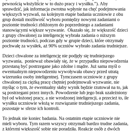
pewnością włożyliście w to dużo pracy i wysiłku.”). Aby
sprawdzić, jak informacja zwrotna wpłynie na chęć podejmowania
większych wyzwań, na kolejnym etapie badania uczniowie z obu
grup dostali możliwość wyboru pomiędzy nowymi zadaniami o
poziomie trudności zbliżonym do poprzedniego a zadaniami
stanowiącymi większe wyzwanie. Okazało się, że większość dzieci
z grupy chwalonej za inteligencję wybrała zadania o niższym
poziomie trudności, podczas gdy w grupie dzieci, które otrzymały
pochwałę za wysiłek, aż 90% uczniów wybrało zadania trudniejsze.
Dzieci chwalone za inteligencję nie podjęły się trudniejszego
wyzwania, ponieważ obawiały się, że w przypadku niepowodzenia
przestaną być postrzegane jako zdolne i mądre. Już sama myśl o
ewentualnym niepowodzeniu wywoływała obawy przed utratą
wizerunku osoby inteligentnej. Tymczasem uczniowie z grupy
chwalonej za ciężką pracę chętniej podejmowali wyzwanie, nie
myśląc o tym, że ewentualny słaby wynik będzie rzutował na to, jak
są postrzegani przez innych. Powodzenie lub jego brak uzależniony
był od włożonej pracy, a nie wrodzonej inteligencji, a przecież to, ile
wysiłku uczniowie włożą w rozwiązanie trudniejszego zadania,
pozostaje w sferze ich kontroli.
To jednak nie koniec badania. Na ostatnim etapie uczniowie nie
mieli wyboru. Tym razem wszyscy otrzymali bardzo trudne zadania,
z którymi większość sobie nie poradziła. Reakcje osób z dwóch