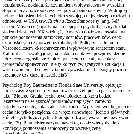
popularności poglądu, że czynnikiem wpływającym w wysokim
stopniu na życiowe sukcesy jest poziom samooceny(1). W drugiej
połowie lat osiemdziesiątych okres swojego największego rozkwitu
odnotował w USA tzw.
Ruch na Rzecz Samoocen
y (ang. Self-
esteem Movement) oparty na koncepcjach psychologicznych z lat
siedemdziesiątych XX wieku(2). Ameryka dosłownie oszalała na
punkcie podnoszenia samooceny uczniów, pracowników, osób
czarnoskórych czy nawet bezrobotnych. Politycy – z Johnem
Vasconcellosem, ekscentrycznym i wpływowym senatorem stanu
Kalifornia – powołując się na badania naukowe przeprowadzone na
ich zlecenie ogłosili, że znaleźli panaceum na cały wachlarz
problemów społecznych, nie tylko tych związanych z edukacją i
wychowaniem, ale nawet z takimi zjawiskami jak rosnący poziom
przemocy czy ciąże u nastolatek(3).
Psycholog Roy Baumeister z Florida State University, opisując
tamte czasy wspomina, że naukowcy zaczęli postrzegać samoocenę
jako “Złotego Graala, cechę psychologiczną, która będzie
lekarstwem na większość problemów trapiących zarówno
pojedyncze osoby, jak i całe społeczności”(4), zatem według nich to
cecha nie tylko pożądana, ale wręcz stanowiąca ”jedno z głównych
źródeł psychologicznych, z którego rodzą się wszystkie pozytywne
cechy”(5). Baumeister nazywa nawet to, co się wtedy działo z
koncepcją podnoszenia samooceny za wszelką cenę,
”psychobełkotem”(6).