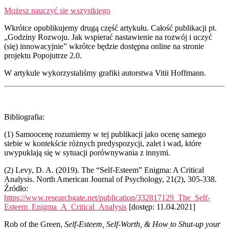
Możesz nauczyć się wszystkiego
Wkrótce opublikujemy drugą część artykułu. Całość publikacji pt.
„Godziny Rozwoju. Jak wspierać nastawienie na rozwój i uczyć
(się) innowacyjnie” wkrótce będzie dostępna online na stronie
projektu Popojutrze 2.0.
W artykule wykorzystaliśmy grafiki autorstwa Vitii Hoffmann.
Bibliografia:
(1)
Samoocenę rozumiemy w tej publikacji jako ocenę samego
siebie w kontekście różnych predyspozycji, zalet i wad, które
uwypuklają się w sytuacji porównywania z innymi.
(2)
Levy, D. A. (2019). The “Self-Esteem” Enigma: A Critical
Analysis. North American Journal of Psychology, 21(2), 305-338.
Źródło:
https://www.researchgate.net/publication/332817129_The_Self-
Esteem_Enigma_A_Critical_Analysis
[dostęp: 11.04.2021]
Rob of the Green,
Self-Esteem, Self-Worth, & How to Shut-up your