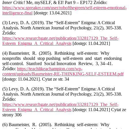
Inner Critic!
Me, mySELF, & EI! Part 9 – EP172 Źródło:
https://www.spreaker.com/user/robofthegreen/self-esteem-emotional-
intelligence-final
[dostęp: 13.04.2021]
(3)
Levy, D. A. (2019). The “Self-Esteem” Enigma: A Critical
Analysis. North American Journal of Psychology, 21(2), 305-338.
Źródło:
https://www.researchgate.net/publication/332817129_The_Self-
Esteem_Enigma_A_Critical_Analysis
[dostęp: 11.04.2021]
(4)
Baumeister, R. (2005). Rethinking self-esteem: Why
nonprofits should stop pushing self-esteem and start endorsing
self-control. Stanford Social Innovation Review, 3, 34–41.
Źródło:
https://teachlikeachampion.com/wp-
content/uploads/Baumeister-RE-THINKING-SELF-ESTEEM.pdf
[dostęp: 11.04.2021]. Cytat ze str. 34
(5)
Levy, D. A. (2019). The “Self-Esteem” Enigma: A Critical
Analysis. North American Journal of Psychology, 21(2), 305-338.
Źródło:
https://www.researchgate.net/publication/332817129_The_Self-
Esteem_Enigma_A_Critical_Analysis
[dostęp: 11.04.2021] Cytat ze
strony 306
(6)
Baumeister, R. (2005). Rethinking self-esteem: Why