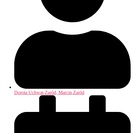
Dorota Uchwat-Zaród, Marcin Zaród