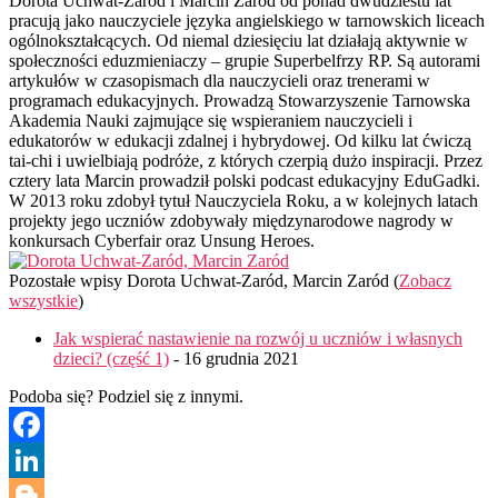
Dorota Uchwat-Zaród i Marcin Zaród od ponad dwudziestu lat
pracują jako nauczyciele języka angielskiego w tarnowskich liceach
ogólnokształcących. Od niemal dziesięciu lat działają aktywnie w
społeczności eduzmieniaczy – grupie Superbelfrzy RP. Są autorami
artykułów w czasopismach dla nauczycieli oraz trenerami w
programach edukacyjnych. Prowadzą Stowarzyszenie Tarnowska
Akademia Nauki zajmujące się wspieraniem nauczycieli i
edukatorów w edukacji zdalnej i hybrydowej. Od kilku lat ćwiczą
tai-chi i uwielbiają podróże, z których czerpią dużo inspiracji. Przez
cztery lata Marcin prowadził polski podcast edukacyjny EduGadki.
W 2013 roku zdobył tytuł Nauczyciela Roku, a w kolejnych latach
projekty jego uczniów zdobywały międzynarodowe nagrody w
konkursach Cyberfair oraz Unsung Heroes.
Pozostałe wpisy Dorota Uchwat-Zaród, Marcin Zaród
(
Zobacz
wszystkie
)
Jak wspierać nastawienie na rozwój u uczniów i własnych
dzieci? (część 1)
- 16 grudnia 2021
Podoba się? Podziel się z innymi.
Facebook
LinkedIn