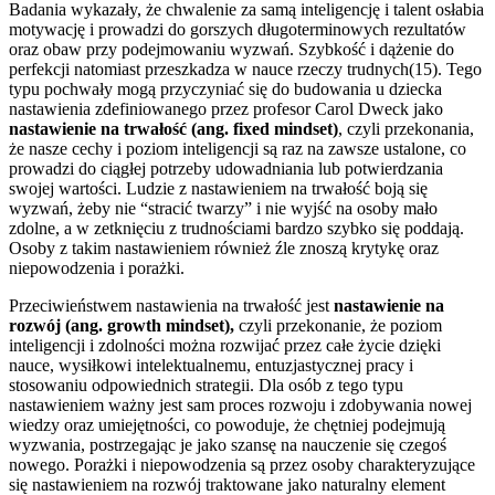
Badania wykazały, że chwalenie za samą inteligencję i talent osłabia
motywację i prowadzi do gorszych długoterminowych rezultatów
oraz obaw przy podejmowaniu wyzwań. Szybkość i dążenie do
perfekcji natomiast przeszkadza w nauce rzeczy trudnych(15). Tego
typu pochwały mogą przyczyniać się do budowania u dziecka
nastawienia zdefiniowanego przez profesor Carol Dweck jako
nastawienie na trwałość (ang. fixed mindset)
, czyli przekonania,
że nasze cechy i poziom inteligencji są raz na zawsze ustalone, co
prowadzi do ciągłej potrzeby udowadniania lub potwierdzania
swojej wartości. Ludzie z nastawieniem na trwałość boją się
wyzwań, żeby nie “stracić twarzy” i nie wyjść na osoby mało
zdolne, a w zetknięciu z trudnościami bardzo szybko się poddają.
Osoby z takim nastawieniem również źle znoszą krytykę oraz
niepowodzenia i porażki.
Przeciwieństwem nastawienia na trwałość jest
nastawienie na
rozwój
(ang. growth mindset),
czyli przekonanie, że poziom
inteligencji i zdolności można rozwijać przez całe życie dzięki
nauce, wysiłkowi intelektualnemu, entuzjastycznej pracy i
stosowaniu odpowiednich strategii. Dla osób z tego typu
nastawieniem ważny jest sam proces rozwoju i zdobywania nowej
wiedzy oraz umiejętności, co powoduje, że chętniej podejmują
wyzwania, postrzegając je jako szansę na nauczenie się czegoś
nowego. Porażki i niepowodzenia są przez osoby charakteryzujące
się nastawieniem na rozwój traktowane jako naturalny element