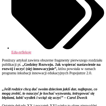
Edu-refleksje
Poniższy artykuł zawiera obszerne fragmenty pierwszego rozdziału
publikacji pt.
„Godziny Rozwoju. Jak wspierać nastawienie na
rozwój i uczyć (się) innowacyjnie”,
która powstała w ramach
programu inkubacji innowacji edukacyjnych Popojutrze 2.0.
„Jeśli rodzice chcą dać swoim dzieciom jakiś dar, najlepsze, co
mogą zrobić, to nauczyć je kochać wyzwania, intrygować się
błędami, lubić wysiłek i wciąż się uczyć” – Carol Dweck
Ostatnie dekady XX i początek XXI wieku to okres niezwykłej