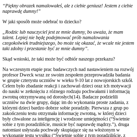
“Piękny obrazek namalowałeś, ale z ciebie geniusz! Jestem z ciebie
naprawdę dumny!”
W jaki sposób może odebrać to dziecko?
„Rodzic lub nauczyciel jest ze mnie dumny,
bo uważa, że mam
talent. Lepiej nie będę podejmować
prób namalowania
czegokolwiek trudniejszego, bo może się
okazać, że wcale nie jestem
taki zdolny i przestanie być ze mnie dumny”.
Skąd wnioski, że taki może być odbiór naszego przekazu?
Na wczesnym etapie prac badawczych nad nastawieniem na rozwój
profesor Dweck wraz ze swoim zespołem przeprowadziła badania
w grupie czterystu uczniów w wieku 9-10 lat z nowojorskich szkół.
Celem było zbadanie reakcji i zachowań dzieci oraz ich motywacji
do nauki w zetknięciu z różnego rodzaju pochwałami i informacją
zwrotną otrzymywaną od dorosłych(14). Badacze podzielili
uczniów na dwie grupy, dając im do wykonania proste zadania, z
którymi dzieci bardzo dobrze sobie poradziły. Pierwsza z grup po
zakończeniu testu otrzymała informację zwrotną, w której dzieci
były chwalone za inteligencję i wrodzone umiejętności (“Świetnie
sobie z tym poradziliście, musicie być naprawdę mądrzy.”), druga
natomiast usłyszała pochwały skupiające się na włożonym w
wykonanie testu wysiłku (“Świetnie sobie z tym poradziliście, z