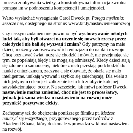
procesu zdobywania wiedzy, a konstruktywna informacja zwrotna
pomaga im w podnoszeniu kompetencji i umiejętności.
Warto wysłuchać wystąpienia Carol Dweck pt.
Potęga myślenia:
Jeszcze nie
, dostępnego na stronie
:
www.bit.ly/nastawienienarozwoj
Czy naszym zadaniem nie powinno być
wychowywanie młodych
ludzi tak, aby byli otwarci na uczenie się nowych rzeczy przez
całe życie i nie bali się wyzwań i zmian
? Gdy patrzymy na małe
dzieci, możemy zaobserwować ich entuzjazm do nauki i rozwoju.
Chcą poznawać świat, uczą się chodzić i mówić, nie przejmując się
tym, że popełniają błędy i że mogą się ośmieszyć. Kiedy dzieci stają
się zdolne do samooceny, niektóre z nich przestają podchodzić do
nauki z entuzjazmem, zaczynają się obawiać, że okażą się mało
inteligentne, unikają wyzwań i szybko się zniechęcają. Dla wielu z
nich jedynym celem jest zaliczenie testu lub zdobycie kolejnej
satysfakcjonującej oceny. Na szczęście, jak mówi profesor Dweck,
nastawienie można zmieniać, choć nie jest to proces łatwy,
jednak już sama wiedza o nastawieniu na rozwój może
przynieść pozytywne efekty
.
Zachęcamy też do obejrzenia poniższego filmiku pt.
Możesz
nauczyć się wszystkiego,
przygotowanego przez twórców z
Akademii Khana, który doskonale wprowadza w klimat nastawienia
na rozwój.