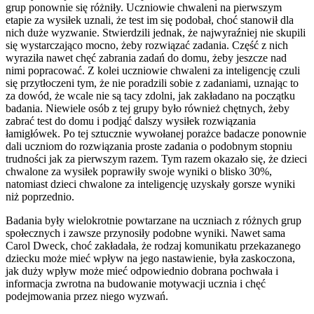
grup ponownie się różniły. Uczniowie chwaleni na pierwszym
etapie za wysiłek uznali, że test im się podobał, choć stanowił dla
nich duże wyzwanie. Stwierdzili jednak, że najwyraźniej nie skupili
się wystarczająco mocno, żeby rozwiązać zadania. Część z nich
wyraziła nawet chęć zabrania zadań do domu, żeby jeszcze nad
nimi popracować. Z kolei uczniowie chwaleni za inteligencję czuli
się przytłoczeni tym, że nie poradzili sobie z zadaniami, uznając to
za dowód, że wcale nie są tacy zdolni, jak zakładano na początku
badania. Niewiele osób z tej grupy było również chętnych, żeby
zabrać test do domu i podjąć dalszy wysiłek rozwiązania
łamigłówek. Po tej sztucznie wywołanej porażce badacze ponownie
dali uczniom do rozwiązania proste zadania o podobnym stopniu
trudności jak za pierwszym razem. Tym razem okazało się, że dzieci
chwalone za wysiłek poprawiły swoje wyniki o blisko 30%,
natomiast dzieci chwalone za inteligencję uzyskały gorsze wyniki
niż poprzednio.
Badania były wielokrotnie powtarzane na uczniach z różnych grup
społecznych i zawsze przynosiły podobne wyniki. Nawet sama
Carol Dweck, choć zakładała, że rodzaj komunikatu przekazanego
dziecku może mieć wpływ na jego nastawienie, była zaskoczona,
jak duży wpływ może mieć odpowiednio dobrana pochwała i
informacja zwrotna na budowanie motywacji ucznia i chęć
podejmowania przez niego wyzwań.