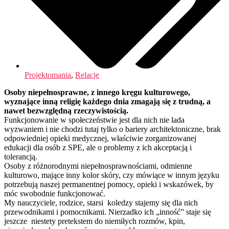
Projektomania
,
Relacje
Osoby niepełnosprawne, z innego kręgu kulturowego,
wyznające inną religię każdego dnia zmagają się z trudną, a
nawet bezwzględną rzeczywistością.
Funkcjonowanie w społeczeństwie jest dla nich nie lada
wyzwaniem i nie chodzi tutaj tylko o bariery architektoniczne, brak
odpowiedniej opieki medycznej, właściwie zorganizowanej
edukacji dla osób z SPE, ale o problemy z ich akceptacją i
tolerancją.
Osoby z różnorodnymi niepełnosprawnościami, odmienne
kulturowo, mające inny kolor skóry, czy mówiące w innym języku
potrzebują naszej permanentnej pomocy, opieki i wskazówek, by
móc swobodnie funkcjonować.
My nauczyciele, rodzice, starsi koledzy stajemy się dla nich
przewodnikami i pomocnikami. Nierzadko ich „inność” staje się
jeszcze niestety pretekstem do niemiłych rozmów, kpin,