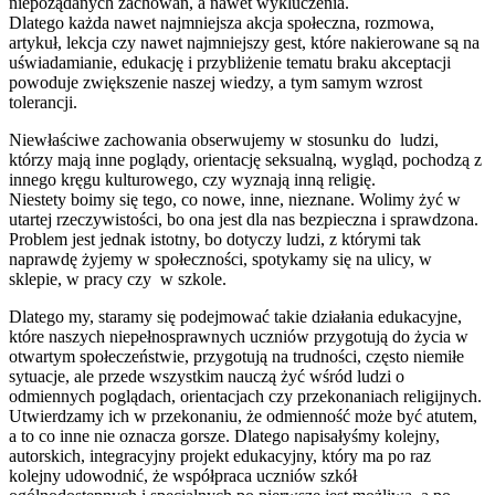
niepożądanych zachowań, a nawet wykluczenia.
Dlatego każda nawet najmniejsza akcja społeczna, rozmowa,
artykuł, lekcja czy nawet najmniejszy gest, które nakierowane są na
uświadamianie, edukację i przybliżenie tematu braku akceptacji
powoduje zwiększenie naszej wiedzy, a tym samym wzrost
tolerancji.
Niewłaściwe zachowania obserwujemy w stosunku do ludzi,
którzy mają inne poglądy, orientację seksualną, wygląd, pochodzą z
innego kręgu kulturowego, czy wyznają inną religię.
Niestety boimy się tego, co nowe, inne, nieznane. Wolimy żyć w
utartej rzeczywistości, bo ona jest dla nas bezpieczna i sprawdzona.
Problem jest jednak istotny, bo dotyczy ludzi, z którymi tak
naprawdę żyjemy w społeczności, spotykamy się na ulicy, w
sklepie, w pracy czy w szkole.
Dlatego my, staramy się podejmować takie działania edukacyjne,
które naszych niepełnosprawnych uczniów przygotują do życia w
otwartym społeczeństwie, przygotują na trudności, często niemiłe
sytuacje, ale przede wszystkim nauczą żyć wśród ludzi o
odmiennych poglądach, orientacjach czy przekonaniach religijnych.
Utwierdzamy ich w przekonaniu, że odmienność może być atutem,
a to co inne nie oznacza gorsze. Dlatego napisałyśmy kolejny,
autorskich, integracyjny projekt edukacyjny, który ma po raz
kolejny udowodnić, że współpraca uczniów szkół