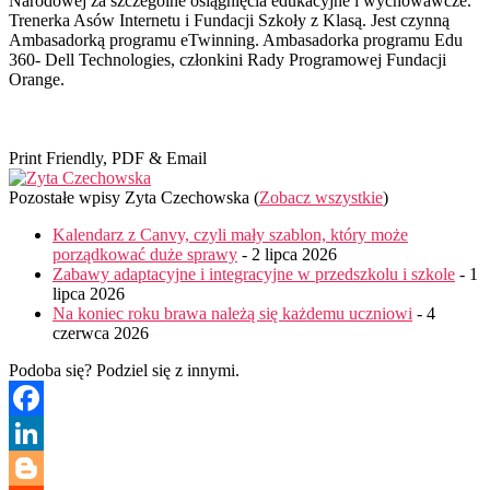
Narodowej za szczególne osiągnięcia edukacyjne i wychowawcze.
Trenerka Asów Internetu i Fundacji Szkoły z Klasą. Jest czynną
Ambasadorką programu eTwinning. Ambasadorka programu Edu
360- Dell Technologies, członkini Rady Programowej Fundacji
Orange.
Print Friendly, PDF & Email
Pozostałe wpisy Zyta Czechowska
(
Zobacz wszystkie
)
Kalendarz z Canvy, czyli mały szablon, który może
porządkować duże sprawy
- 2 lipca 2026
Zabawy adaptacyjne i integracyjne w przedszkolu i szkole
- 1
lipca 2026
Na koniec roku brawa należą się każdemu uczniowi
- 4
czerwca 2026
Podoba się? Podziel się z innymi.
Facebook
LinkedIn