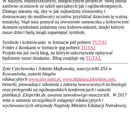
W naszym, międzyszkolnym, integracyjnym projekcie biorą udział
zarówno uczniowie ze szkół specjalnych jak i ogólnodostępnych.
Dlatego staramy się, aby w jak najbardziej różnorodny i
dostosowany do możliwości uczniów przybliżać dzieciom tę ważną
tematykę. Stąd nasz pomysł na stworzenie samouczka z kolorowymi
ikonami-symbolami judaizmu oraz kolorowankami, dzięki którym
nasze dzieci będą mogli zapamiętać symbole.
Symbole i kolorowanki w formacie pdf pobierz
TUTAJ
Folder z ikonkami w formacie jpg pobierz
TUTAJ
Projekt ma już swój blog, na którym sukcesywnie opisywać
będziemy nasze działania. Blog znajduje się
TUTAJ.
Zyta Czechowska i Jolanta Majkowska, nauczycielki ZSS w
Kowanówku, autorki blogów
edukacyjnych
www.specjalni.pl
,
www.tikzklasa.blogspot.com
,
trenerki, prowadzące szkolenia z zakresu nowoczesnych technologii
oraz prelegentki na ogólnopolskich konferencjach i autorki
publikacji. Ekspertki ds. awansu zawodowego nauczycieli. W 2017
roku w uznaniu szczególnych osiągnięć edukacyjnych i
wychowawczych otrzymały Nagrodę Ministra Edukacji Narodowej.