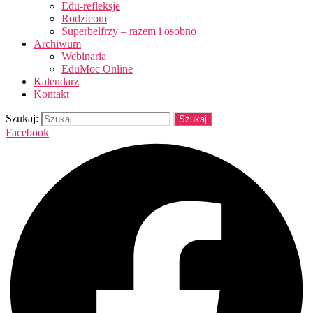
Edu-refleksje
Rodzicom
Superbelfrzy – razem i osobno
Archiwum
Webinaria
EduMoc Online
Kalendarz
Kontakt
Szukaj:
Facebook