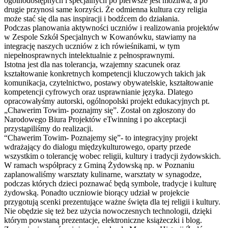
ogólnodostępnych i specjalnych po pierwsze jest możliwa, a po
drugie przynosi same korzyści. Że odmienna kultura czy religia
może stać się dla nas inspiracji i bodźcem do działania.
Podczas planowania aktywności uczniów i realizowania projektów
w Zespole Szkół Specjalnych w Kowanówku, stawiamy na
integrację naszych uczniów z ich rówieśnikami, w tym
niepełnosprawnych intelektualnie z pełnosprawnymi.
Istotna jest dla nas tolerancja, wzajemny szacunek oraz
kształtowanie konkretnych kompetencji kluczowych takich jak
komunikacja, czytelnictwo, postawy obywatelskie, kształtowanie
kompetencji cyfrowych oraz usprawnianie języka. Dlatego
opracowałyśmy autorski, ogólnopolski projekt edukacyjnych pt.
„Chawerim Towim- poznajmy się”. Został on zgłoszony do
Narodowego Biura Projektów eTwinning i po akceptacji
przystąpiliśmy do realizacji.
“Chawerim Towim- Poznajemy się”- to integracyjny projekt
wdrażający do dialogu międzykulturowego, oparty przede
wszystkim o tolerancję wobec religii, kultury i tradycji żydowskich.
W ramach współpracy z Gminą Żydowską np. w Poznaniu
zaplanowaliśmy warsztaty kulinarne, warsztaty w synagodze,
podczas których dzieci poznawać będą symbole, tradycje i kulturę
żydowską. Ponadto uczniowie biorący udział w projekcie
przygotują scenki prezentujące ważne święta dla tej religii i kultury.
Nie obędzie się też bez użycia nowoczesnych technologii, dzięki
którym powstaną prezentacje, elektroniczne książeczki i blog.