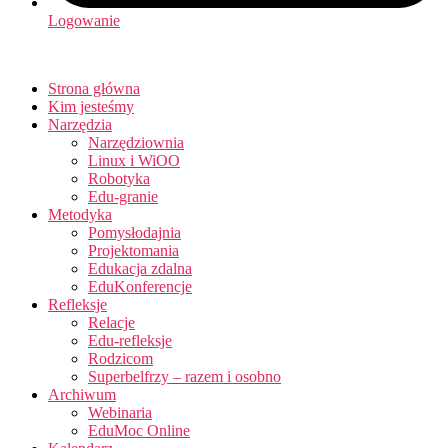
Logowanie
Strona główna
Kim jesteśmy
Narzędzia
Narzędziownia
Linux i WiOO
Robotyka
Edu-granie
Metodyka
Pomysłodajnia
Projektomania
Edukacja zdalna
EduKonferencje
Refleksje
Relacje
Edu-refleksje
Rodzicom
Superbelfrzy – razem i osobno
Archiwum
Webinaria
EduMoc Online