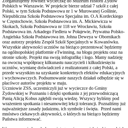
Zorganizujemy również wycieczkę do Muzeum Historii Żydów
Polskich w Warszawie. W projekcie bierze udział 7 szkół z całej
Polski, w tym Szkoła Podstawowa nr 1 w Murowanej Goślinie,
Niepubliczna Szkoła Podstawowa Specjalna im. O.A Kordeckiego
w Częstochowie, Szkoła Podstawowa im. A. Mickiewicza w
Skokach, Szkoła Podstawowa nr 118 we Wrocławiu, Szkoła
Podstawowa im. Arkadego Fiedlera w Połajewie, Prywatna Polsko-
Angielska Szkoła Podstawowa im. Johna Deweya w Obornikach
oraz autorzy projektu Zespół Szkół Specjalnych w Kowanówku.
Wszystkie aktywności uczniów na bieżąco prezentować będziemy
na ogólnopolskiej platformie eTwinning, na blogu projektu oraz na
stronie szkoły. Projekt ma swoją infografikę i logo. Mamy nadzieję
na owocną współpracę kilkunastu nauczycieli i kilkudziesięciu
uczniów, wymianę doświadczeń z realizatorami z całej Polski, a
przede wszystkim na uzyskanie konkretnych efektów edukacyjnych
i wychowawczych. Podsumowanie naszych działań odbędzie się w
placówce autorów projektu w maju.
Uczniowie ZSS, uczestniczyli już w wycieczce do Gminy
Żydowskiej w Poznaniu i dzięki spotkaniu z jej przewodniczącą
Panią Alicją Kobus zgłębili swoją wiedzę. Wszyscy byliśmy pod
wrażeniem spotkania i niesamowitej lekcji tolerancji. Poznaliśmy już
najważniejsze zasady judaizmu, ich symbole i święta. Przed nami
mnóstwo ciekawych aktywności, o których na bieżąco będziemy
Państwa informować.