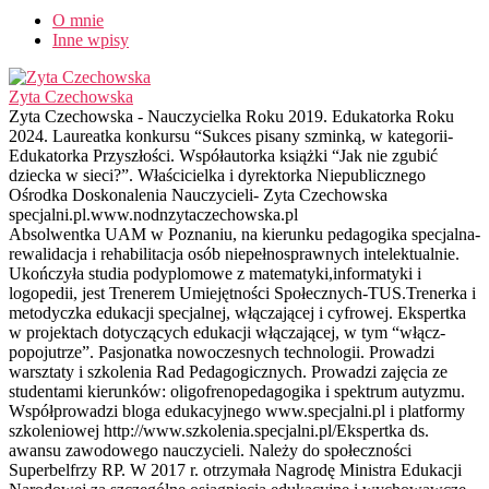
O mnie
Inne wpisy
Zyta Czechowska
Zyta Czechowska - Nauczycielka Roku 2019. Edukatorka Roku
2024. Laureatka konkursu “Sukces pisany szminką, w kategorii-
Edukatorka Przyszłości. Współautorka książki “Jak nie zgubić
dziecka w sieci?”. Właścicielka i dyrektorka Niepublicznego
Ośrodka Doskonalenia Nauczycieli- Zyta Czechowska
specjalni.pl.www.nodnzytaczechowska.pl
Absolwentka UAM w Poznaniu, na kierunku pedagogika specjalna-
rewalidacja i rehabilitacja osób niepełnosprawnych intelektualnie.
Ukończyła studia podyplomowe z matematyki,informatyki i
logopedii, jest Trenerem Umiejętności Społecznych-TUS.Trenerka i
metodyczka edukacji specjalnej, włączającej i cyfrowej. Ekspertka
w projektach dotyczących edukacji włączającej, w tym “włącz-
popojutrze”. Pasjonatka nowoczesnych technologii. Prowadzi
warsztaty i szkolenia Rad Pedagogicznych. Prowadzi zajęcia ze
studentami kierunków: oligofrenopedagogika i spektrum autyzmu.
Współprowadzi bloga edukacyjnego www.specjalni.pl i platformy
szkoleniowej http://www.szkolenia.specjalni.pl/Ekspertka ds.
awansu zawodowego nauczycieli. Należy do społeczności
Superbelfrzy RP. W 2017 r. otrzymała Nagrodę Ministra Edukacji