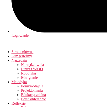
Logowanie
Strona główna
Kim jesteśmy
Narzędzia
Narzędziownia
Linux i WiOO
Robotyka
Edu-granie
Metodyka
Pomysłodajnia
Projektomania
Edukacja zdalna
EduKonferencje
Refleksje