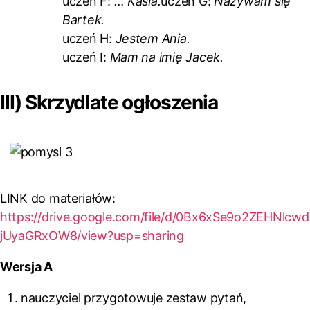
uczeń F:
… Kasia.
uczeń G:
Nazywam się
Bartek.
uczeń H:
Jestem Ania.
uczeń I:
Mam na imię Jacek.
III) Skrzydlate ogłoszenia
LINK do materiałów:
https://drive.google.com/file/d/0Bx6xSe9o2ZEHNlcwd
jUyaGRxOW8/view?usp=sharing
Wersja A
nauczyciel przygotowuje zestaw pytań,