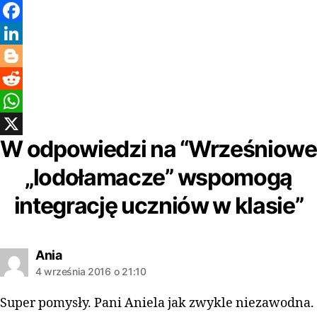
F
a
L
c
i
B
e
n
l
R
b
k
o
e
W
W odpowiedzi na “Wrześniowe
o
e
g
d
h
X
o
d
g
d
a
„lodołamacze” wspomogą
k
I
e
i
t
integrację uczniów w klasie”
n
r
t
s
A
Ania
p
4 września 2016 o 21:10
p
Super pomysły. Pani Aniela jak zwykle niezawodna.