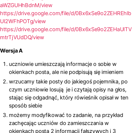
aWZGUHhBdnM/view
https://drive.google.com/file/d/0Bx6xSe9o2ZEHREhlb
UI2WFhPOTg/view
https://drive.google.com/file/d/0Bx6xSe9o2ZEHaUlTV
mtrTjVUdDQ/view
Wersja A
uczniowie umieszczają informacje o sobie w
okienkach posta, ale nie podpisują się imieniem
wrzucamy takie posty do jakiegoś pojemnika, po
czym uczniowie losują je i czytają opisy na głos,
stając się odgadnąć, który rówieśnik opisał w ten
sposób siebie
możemy modyfikować to zadanie, na przykład
zachęcając uczniów do zamieszczania w
okienkach posta 2 informacji fałszywych i 3