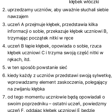
kłębek włóczki
uprzedzamy uczniów, aby uważnie słuchali siebie
nawzajem
uczeń A przejmuje kłębek, przedstawia kilka
informacji o sobie, przekazuje kłębek uczniowi B,
trzymając początek nitki w ręce
uczeń B łapie kłębek, opowiada o sobie, rzuca
kłębek uczniowi C i trzyma swoją część nitki w
rękach, itd.
w ten sposób powstanie sieć
kiedy każdy z uczniów przedstawi swoją sylwetkę,
wprowadzamy element zaskoczenia, polegający
na zwijaniu kłębka
od tego momentu uczniowie będą opowiadali o
swoim poprzedniku – ostatni uczeń, powiedzmy
uczeń F, oddając kłębek uczniowi E będzie