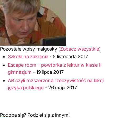
Pozostałe wpisy malgosky
(
Zobacz wszystkie
)
Szkoła na zakręcie
- 5 listopada 2017
Escape room – powtórka z lektur w klasie II
gimnazjum
- 19 lipca 2017
AR czyli rozszerzona rzeczywistość na lekcji
języka polskiego
- 26 maja 2017
Podoba się? Podziel się z innymi.