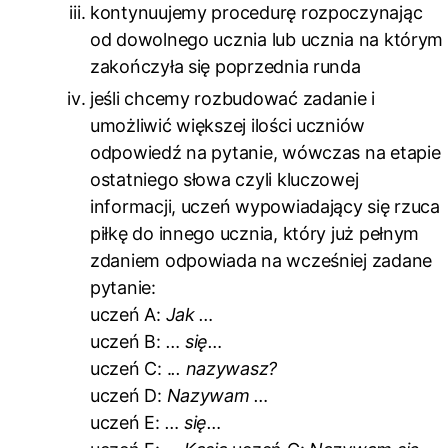
kontynuujemy procedurę rozpoczynając
od dowolnego ucznia lub ucznia na którym
zakończyła się poprzednia runda
jeśli chcemy rozbudować zadanie i
umożliwić większej ilości uczniów
odpowiedź na pytanie, wówczas na etapie
ostatniego słowa czyli kluczowej
informacji, uczeń wypowiadający się rzuca
piłkę do innego ucznia, który już pełnym
zdaniem odpowiada na wcześniej zadane
pytanie:
uczeń A:
Jak …
uczeń B:
… się…
uczeń C: .
.. nazywasz?
uczeń D:
Nazywam …
uczeń E:
… się…