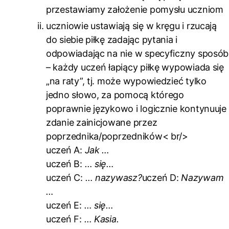
przestawiamy założenie pomysłu uczniom
uczniowie ustawiają się w kręgu i rzucają
do siebie piłkę zadając pytania i
odpowiadając na nie w specyficzny sposób
– każdy uczeń łapiący piłkę wypowiada się
„na raty”, tj. może wypowiedzieć tylko
jedno słowo, za pomocą którego
poprawnie językowo i logicznie kontynuuje
zdanie zainicjowane przez
poprzednika/poprzedników< br/>
uczeń A:
Jak …
uczeń B:
… się…
uczeń C:
… nazywasz?
uczeń D:
Nazywam
…
uczeń E:
… się…
uczeń F:
… Kasia.