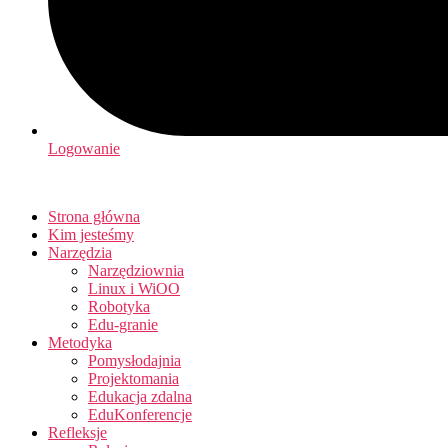
Logowanie
Strona główna
Kim jesteśmy
Narzędzia
Narzędziownia
Linux i WiOO
Robotyka
Edu-granie
Metodyka
Pomysłodajnia
Projektomania
Edukacja zdalna
EduKonferencje
Refleksje