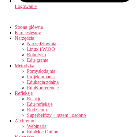
Logowanie
Strona główna
Kim jesteśmy
Narzędzia
Narzędziownia
Linux i WiOO
Robotyka
Edu-granie
Metodyka
Pomysłodajnia
Projektomania
Edukacja zdalna
EduKonferencje
Refleksje
Relacje
Edu-refleksje
Rodzicom
Superbelfrzy – razem i osobno
Archiwum
Webinaria
EduMoc Online