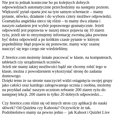
Nie jest to jednak konieczne bo po kolejnych dobrych
odpowiedziach automatycznie przechodzimy na następny poziom.
Większość pytań oparta jest na tym samym schemacie – mamy
pytanie, słówko, działanie i do wyboru cztery możliwe odpowiedzi.
Gramatyka angielska nieco się różni – tu mamy dwa zdania i
naszym zadaniem jest wybór poprawnego gramatycznie. Jeżeli
odpowiedź jest poprawna w naszej misce pojawia się 10 ziaren
ryżu, jeżeli nie to otrzymujemy informację zwrotną jaka powinna
być dobra odpowiedź a po krótkim czasie pytanie w którym
popełniliśmy błąd pojawia się ponownie, mamy więc szansę
nauczyć się tego czego nie wiedzieliśmy.
Z freerice.com możemy śmiało pracować w klasie, na komputerach,
tabletach czy urządzeniach uczniów.
Jeżeli nie mamy takiej możliwości bądź nie chcemy robić tego w
klasie, można z powodzeniem wykorzystać stronę do zadania
domowego.
Dzięki temu że na stronie nauczyciel widzi osiągnięcia swojej grupy
jako całości oraz każdego zalogowanego ucznia z osobna, możemy
na przykład zadać naszym uczniom zebranie 200 ziaren ryżu do
następnej lekcji. 200 ziaren to tylko 20 dobrych odpowiedzi…
Czy freerice.com różni się od innych stron czy aplikacji do nauki
słówek? Od Quizleta czy Kahoota? Oczywiście że tak.
Podobieństwo mamy na pewno jedno – jak Kahoot i Quizlet Live