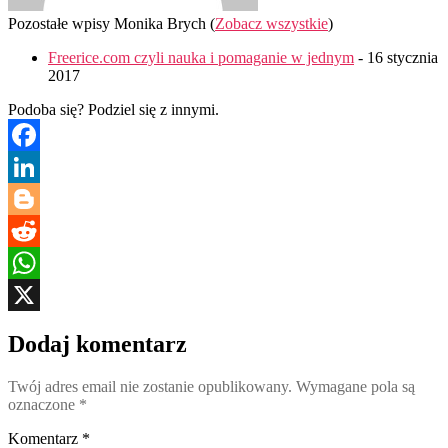
Pozostałe wpisy Monika Brych
(
Zobacz wszystkie
)
Freerice.com czyli nauka i pomaganie w jednym
- 16 stycznia
2017
Podoba się? Podziel się z innymi.
Facebook
LinkedIn
Blogger
Reddit
WhatsApp
X
Dodaj komentarz
Twój adres email nie zostanie opublikowany.
Wymagane pola są
oznaczone
*
Komentarz
*