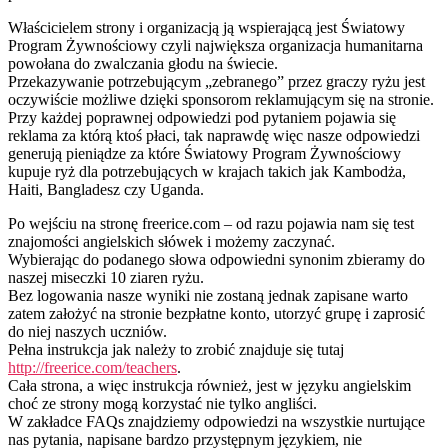
Właścicielem strony i organizacją ją wspierającą jest Światowy
Program Żywnościowy czyli największa organizacja humanitarna
powołana do zwalczania głodu na świecie.
Przekazywanie potrzebującym „zebranego” przez graczy ryżu jest
oczywiście możliwe dzięki sponsorom reklamującym się na stronie.
Przy każdej poprawnej odpowiedzi pod pytaniem pojawia się
reklama za którą ktoś płaci, tak naprawdę więc nasze odpowiedzi
generują pieniądze za które Światowy Program Żywnościowy
kupuje ryż dla potrzebujących w krajach takich jak Kambodża,
Haiti, Bangladesz czy Uganda.
Po wejściu na stronę freerice.com – od razu pojawia nam się test
znajomości angielskich słówek i możemy zaczynać.
Wybierając do podanego słowa odpowiedni synonim zbieramy do
naszej miseczki 10 ziaren ryżu.
Bez logowania nasze wyniki nie zostaną jednak zapisane warto
zatem założyć na stronie bezpłatne konto, utorzyć grupę i zaprosić
do niej naszych uczniów.
Pełna instrukcja jak należy to zrobić znajduje się tutaj
http://freerice.com/teachers
.
Cała strona, a więc instrukcja również, jest w języku angielskim
choć ze strony mogą korzystać nie tylko angliści.
W zakładce FAQs znajdziemy odpowiedzi na wszystkie nurtujące
nas pytania, napisane bardzo przystępnym językiem, nie