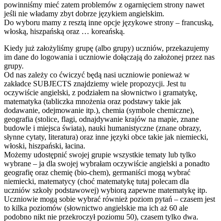
powinniśmy mieć zatem problemów z ogarnięciem strony nawet
jeśli nie władamy zbyt dobrze językiem angielskim.
Do wyboru mamy z resztą inne opcje językowe strony – francuską,
włoską, hiszpańską oraz … koreańską.
Kiedy już założyliśmy grupę (albo grupy) uczniów, przekazujemy
im dane do logowania i uczniowie dołączają do założonej przez nas
grupy.
Od nas zależy co ćwiczyć będą nasi uczniowie ponieważ w
zakładce SUBJECTS znajdziemy wiele propozycji. Jest tu
oczywiście angielski, z podziałem na słownictwo i gramatykę,
matematyka (tabliczka mnożenia oraz podstawy takie jak
dodawanie, odejmowanie itp.), chemia (symbole chemiczne),
geografia (stolice, flagi, odnajdywanie krajów na mapie, znane
budowle i miejsca świata), nauki humanistyczne (znane obrazy,
słynne cytaty, literatura) oraz inne języki obce takie jak niemiecki,
włoski, hiszpański, łacina.
Możemy udostępnić swojej grupie wszystkie tematy lub tylko
wybrane – ja dla swojej wybrałam oczywiście angielski a ponadto
geografię oraz chemię (bio-chem), germaniści mogą wybrać
niemiecki, matematycy (choć matematykę tutaj polecam dla
uczniów szkoły podstawowej) wybiorą zapewne matematykę itp.
Uczniowie mogą sobie wybrać również poziom pytań – czasem jest
to kilka poziomów (słownictwo angielskie ma ich aż 60 ale
podobno nikt nie przekroczył poziomu 50), czasem tylko dwa.