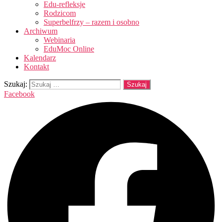
Edu-refleksje
Rodzicom
Superbelfrzy – razem i osobno
Archiwum
Webinaria
EduMoc Online
Kalendarz
Kontakt
Szukaj:
Facebook