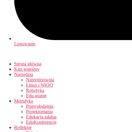
Logowanie
Strona główna
Kim jesteśmy
Narzędzia
Narzędziownia
Linux i WiOO
Robotyka
Edu-granie
Metodyka
Pomysłodajnia
Projektomania
Edukacja zdalna
EduKonferencje
Refleksje