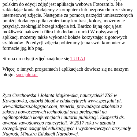
polskim do edycji zdjęć jest aplikacja webowa Fotoram!o. Nie
zakładając konta dodajemy z komputera lub bezpośrednio ze strony
internetowej zdjęcie. Następnie za pomocą narzędzi umieszczonych
poniżej dodanego pliku zmieniamy kontrast, kolory, możemy je
przyciąć, zaokrąglić brzegi zdjęcia itd. Bardzo fajną opcją jest
możliwość nałożenia filtra lub dodania ramki.W opisywanej
aplikacji możemy także wykonać kolaże korzystając z gotowych
szablonów. Po edycji zdjęcia pobieramy je na swój komputer w
formacie jpg lub png.
Strona do edycji zdjęć znajduje się
TUTAJ
Więcej o innych programach i aplikacjach dowiesz się na naszym
blogu:
specjalni.pl
Zyta Czechowska i Jolanta Majkowska, nauczycielki ZSS w
Kowanówku, autorki blogów edukacyjnych www.specjalni.pl,
www.tikzklasa.blogspot.com, trenerki, prowadzące szkolenia z
zakresu nowoczesnych technologii oraz prelegentki na
ogólnopolskich konferencjach i autorki publikacji. Ekspertki ds.
awansu zawodowego nauczycieli. W 2017 roku w uznaniu
szczególnych osiągnięć edukacyjnych i wychowawczych otrzymały
Nagrodę Ministra Edukacji Narodowej.