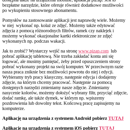
bezpłatne narzędzie, które oferuje również dodatkowe możliwości
po wykupieniu stosownego abonamentu.
Pomysłów na zastosowanie aplikacji jest naprawdę wiele. Możemy
w niej wykonać np. kolaż ze zdjęć. Możemy także edytować
zdjęcia z pomocą różnorodnych filtrów, ramek czy naklejek i
możemy wykonać okazjonalne kartki elektroniczne ze zdjęć
wykonanych np. podczas wakacji.
Jak to zrobić? Wystarczy wejść na stronę
www.pizap.com
lub
pobrać aplikację tabletową. Nie trzeba zakładać konta ani się
logować, ale musimy pamiętać, żeby przed opuszczeniem strony
pobrać wykonany projekt na swój komputer. W przeciwnym razie
nasza praca zniknie bez możliwości powrotu do niej i edycji.
Wybieramy tryb pracy klasyczny, następnie edycja i dodajemy
zdjęcie, na którym chcemy pracować. Następnie za pomocą
dostępnych narzędzi zmieniamy nasze zdjęcie. Zmieniamy
nasycenie kolorów, możemy dołożyć wybrany filtr, przyciąć zdjęcie,
dodać ramkę, ale także dymek, w którym np. wpiszemy
pozdrowienia lub dowolny tekst. Końcową pracę zapisujemy na
komputerze.
Aplikację na urządzenia z systemem Android pobierz
TUTAJ
Aplikację na urządzenia z systemem iOS pobierz
TUTAJ