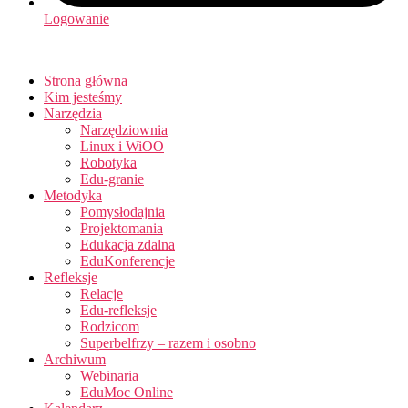
Logowanie
Strona główna
Kim jesteśmy
Narzędzia
Narzędziownia
Linux i WiOO
Robotyka
Edu-granie
Metodyka
Pomysłodajnia
Projektomania
Edukacja zdalna
EduKonferencje
Refleksje
Relacje
Edu-refleksje
Rodzicom
Superbelfrzy – razem i osobno
Archiwum
Webinaria
EduMoc Online