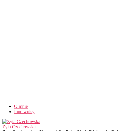
O mnie
Inne wpisy
Zyta Czechowska