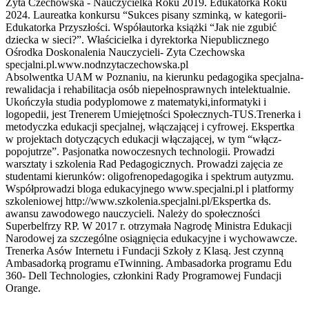
Zyta Czechowska - Nauczycielka Roku 2019. Edukatorka Roku
2024. Laureatka konkursu “Sukces pisany szminką, w kategorii-
Edukatorka Przyszłości. Współautorka książki “Jak nie zgubić
dziecka w sieci?”. Właścicielka i dyrektorka Niepublicznego
Ośrodka Doskonalenia Nauczycieli- Zyta Czechowska
specjalni.pl.www.nodnzytaczechowska.pl
Absolwentka UAM w Poznaniu, na kierunku pedagogika specjalna-
rewalidacja i rehabilitacja osób niepełnosprawnych intelektualnie.
Ukończyła studia podyplomowe z matematyki,informatyki i
logopedii, jest Trenerem Umiejętności Społecznych-TUS.Trenerka i
metodyczka edukacji specjalnej, włączającej i cyfrowej. Ekspertka
w projektach dotyczących edukacji włączającej, w tym “włącz-
popojutrze”. Pasjonatka nowoczesnych technologii. Prowadzi
warsztaty i szkolenia Rad Pedagogicznych. Prowadzi zajęcia ze
studentami kierunków: oligofrenopedagogika i spektrum autyzmu.
Współprowadzi bloga edukacyjnego www.specjalni.pl i platformy
szkoleniowej http://www.szkolenia.specjalni.pl/Ekspertka ds.
awansu zawodowego nauczycieli. Należy do społeczności
Superbelfrzy RP. W 2017 r. otrzymała Nagrodę Ministra Edukacji
Narodowej za szczególne osiągnięcia edukacyjne i wychowawcze.
Trenerka Asów Internetu i Fundacji Szkoły z Klasą. Jest czynną
Ambasadorką programu eTwinning. Ambasadorka programu Edu
360- Dell Technologies, członkini Rady Programowej Fundacji
Orange.