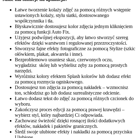
Łatwe tworzenie kolaży zdjęć za pomocą różnych wstępnie
ustawionych kolaży, stylu siatki, dostosowanego
współczynnika i tła.
Błyskawicznie dostosujesz kolor zdjęcia jednym kliknięciem
za pomocą funkcji Auto Fix.
Użyjesz podwójnej ekspozycji, aby łatwo stworzyć szereg
efektów dzięki warstwom i regulowanej przezroczystości.
Stworzysz fajne efekty fotograficzne za pomocą Stylize (szkic
ołówkiem, plakat, akwarela i inne).
Bezproblemowo usuniesz skaz, czerwonych oczu,
wygładzisz skórę lub wybielisz zęby za pomocą prostych
narzędzi.
Wyróżnisz kolory efektem Splash kolorów lub dodasz efekt
za pomocą rozmycia ogniskowego.
Dostosujesz ton zdjęcia za pomocą nakładek – wzmocnisz
ton, schłodzisz go lub dodasz surrealistyczne odcienie.
Łatwo dodasz tekst do zdjęć za pomocą różnych czcionek do
wyboru.
Zakończysz proces edycji za pomocą prawej krawędzi –
wybierz styl, który najbardziej Ci odpowiada.
Zachowasz świeżość dzięki rosnącej ilości dodatkowych
efektów, nakładek i pakietów granicznych.
Śledź swoje ulubione efekty i nakładki za pomocą przycisku
Ulubione.