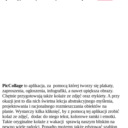
PicCollage
to aplikacja, za pomocą której tworzy się plakaty,
zaproszenia, ogłoszenia, infografiki, a nawet upiększa obrazy.
Chętnie przygotowują także kolaże ze zdjęć oraz etykiety. A przy
okazji jest to dla nich świetna lekcja abstrakcyjnego myślenia,
projektowania i racjonalnego rozmieszczania obiektów na
planie. Wystarczy kilka kliknięć, by z pomocą tej aplikacji zrobić
kolaż ze zdjęć, dodac do niego tekst, kolorowe ramki i emotki.
Takie oryginalne kolaże z wakacji sprawią naszym bliskim na
pewno wiele radości. Ponadto możemy także edytować szablon