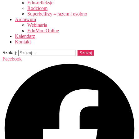
Edu-refleksje
Rodzicom
Superbelfrzy – razem i osobno
Archiwum
Webinaria
EduMoc Online
Kalendarz
Kontakt
Szukaj:
Facebook