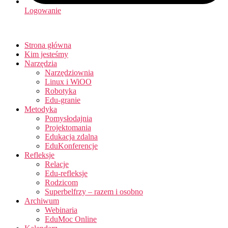
Logowanie
Strona główna
Kim jesteśmy
Narzędzia
Narzędziownia
Linux i WiOO
Robotyka
Edu-granie
Metodyka
Pomysłodajnia
Projektomania
Edukacja zdalna
EduKonferencje
Refleksje
Relacje
Edu-refleksje
Rodzicom
Superbelfrzy – razem i osobno
Archiwum
Webinaria
EduMoc Online