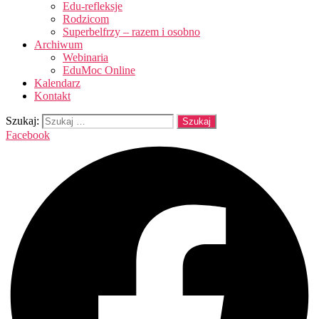
Edu-refleksje
Rodzicom
Superbelfrzy – razem i osobno
Archiwum
Webinaria
EduMoc Online
Kalendarz
Kontakt
Szukaj:
Facebook