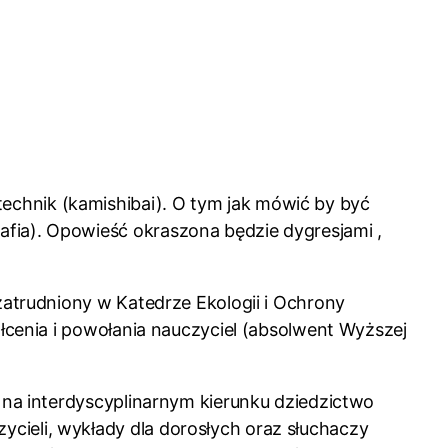
echnik (kamishibai). O tym jak mówić by być
afia). Opowieść okraszona będzie dygresjami ,
zatrudniony w Katedrze Ekologii i Ochrony
ałcenia i powołania nauczyciel (absolwent Wyższej
z na interdyscyplinarnym kierunku dziedzictwo
cieli, wykłady dla dorosłych oraz słuchaczy