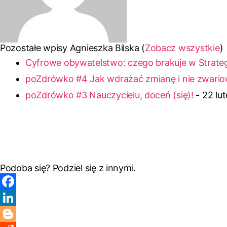
Pozostałe wpisy Agnieszka Bilska
(
Zobacz wszystkie
)
Cyfrowe obywatelstwo: czego brakuje w Strategi
poZdrówko #4 Jak wdrażać zmianę i nie zwari
poZdrówko #3 Nauczycielu, doceń (się)!
- 22 lu
Podoba się? Podziel się z innymi.
F
a
L