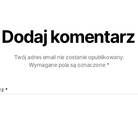
Dodaj komentarz
Twój adres email nie zostanie opublikowany.
Wymagane pola są oznaczone
*
rz
*