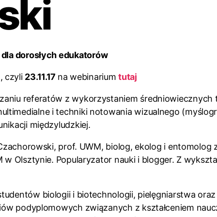
ski
 dla dorosłych edukatorów
, czyli
23.11.17
na webinarium
tutaj
zaniu referatów z wykorzystaniem średniowiecznych t
ltimedialne i techniki notowania wizualnego (myślogr
nikacji międzyludzkiej.
Czachorowski, prof. UWM, biolog, ekolog i entomolog 
M w Olsztynie. Popularyzator nauki i blogger. Z wykszt
udentów biologii i biotechnologii, pielęgniarstwa ora
udiów podyplomowych związanych z kształceniem nauczy