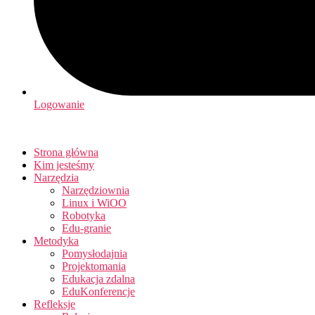
Logowanie
Strona główna
Kim jesteśmy
Narzędzia
Narzędziownia
Linux i WiOO
Robotyka
Edu-granie
Metodyka
Pomysłodajnia
Projektomania
Edukacja zdalna
EduKonferencje
Refleksje