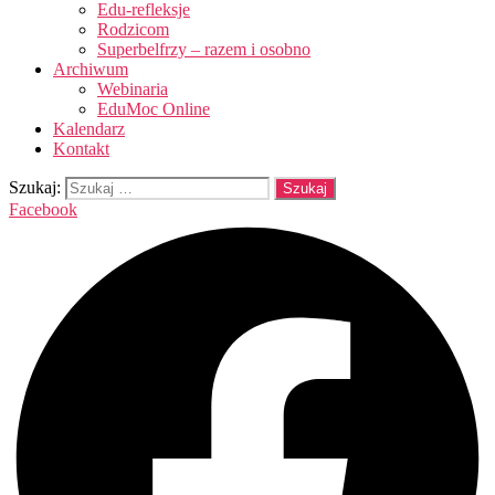
Edu-refleksje
Rodzicom
Superbelfrzy – razem i osobno
Archiwum
Webinaria
EduMoc Online
Kalendarz
Kontakt
Szukaj:
Facebook