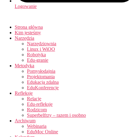
Logowanie
Strona główna
Kim jesteśmy
Narzędzia
Narzędziownia
Linux i WiOO
Robotyka
Edu-granie
Metodyka
Pomysłodajnia
Projektomania
Edukacja zdalna
EduKonferencje
Refleksje
Relacje
Edu-refleksje
Rodzicom
Superbelfrzy – razem i osobno
Archiwum
Webinaria
EduMoc Online