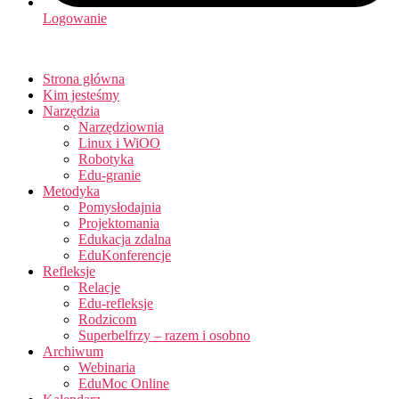
Logowanie
Strona główna
Kim jesteśmy
Narzędzia
Narzędziownia
Linux i WiOO
Robotyka
Edu-granie
Metodyka
Pomysłodajnia
Projektomania
Edukacja zdalna
EduKonferencje
Refleksje
Relacje
Edu-refleksje
Rodzicom
Superbelfrzy – razem i osobno
Archiwum
Webinaria
EduMoc Online