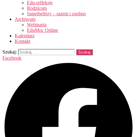
Edu-refleksje
Rodzicom
Superbelfrzy – razem i osobno
Archiwum
Webinaria
EduMoc Online
Kalendarz
Kontakt
Szukaj:
Facebook