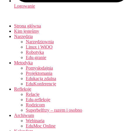
Logowanie
Strona główna
Kim jesteśmy
Narzędzia
Narzędziownia
Linux i WiOO
Robotyka
Edu-granie
Metodyka
Pomysłodajnia
Projektomania
Edukacja zdalna
EduKonferencje
Refleksje
Relacje
Edu-refleksje
Rodzicom
Superbelfrzy – razem i osobno
Archiwum
Webinaria
EduMoc Online