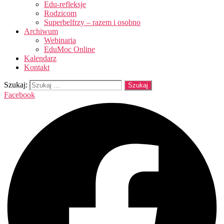
Edu-refleksje
Rodzicom
Superbelfrzy – razem i osobno
Archiwum
Webinaria
EduMoc Online
Kalendarz
Kontakt
Szukaj:
Facebook