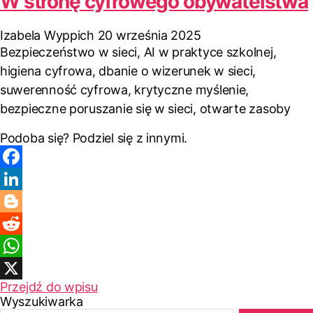
W stronę cyfrowego obywatelstwa
Izabela Wyppich
20 września 2025
Bezpieczeństwo w sieci, AI w praktyce szkolnej,
higiena cyfrowa, dbanie o wizerunek w sieci,
suwerenność cyfrowa, krytyczne myślenie,
bezpieczne poruszanie się w sieci, otwarte zasoby
Podoba się? Podziel się z innymi.
F
a
L
c
i
B
e
n
l
R
b
k
o
e
W
Przejdź do wpisu
o
e
g
d
h
X
Wyszukiwarka
o
d
g
d
a