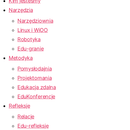
Kim jesteśmy
Narzędzia
Narzędziownia
Linux i WiOO
Robotyka
Edu-granie
Metodyka
Pomysłodajnia
Projektomania
Edukacja zdalna
EduKonferencje
Refleksje
Relacje
Edu-refleksje