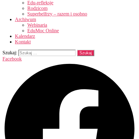
Edu-refleksje
Rodzicom
Superbelfrzy – razem i osobno
Archiwum
Webinaria
EduMoc Online
Kalendarz
Kontakt
Szukaj:
Facebook