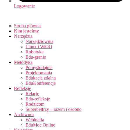
Logowanie
Strona główna
Kim jesteśmy
Narzędzia
Narzędziownia
Linux i WiOO
Robotyka
Edu-granie
Metodyka
Pomysłodajnia
Projektomania
Edukacja zdalna
EduKonferencje
Refleksje
Relacje
Edu-refleksje
Rodzicom
Superbelfrzy – razem i osobno
Archiwum
Webinaria
EduMoc Online