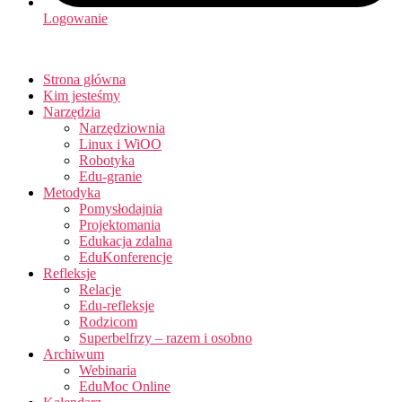
Logowanie
Strona główna
Kim jesteśmy
Narzędzia
Narzędziownia
Linux i WiOO
Robotyka
Edu-granie
Metodyka
Pomysłodajnia
Projektomania
Edukacja zdalna
EduKonferencje
Refleksje
Relacje
Edu-refleksje
Rodzicom
Superbelfrzy – razem i osobno
Archiwum
Webinaria
EduMoc Online