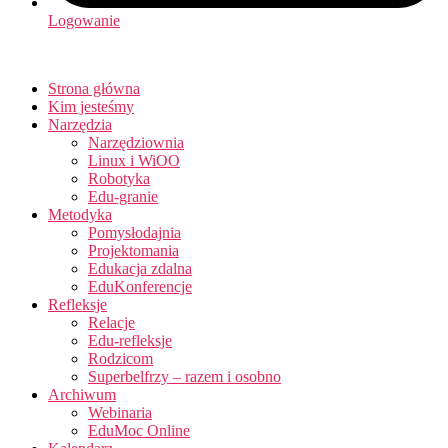
Logowanie
Strona główna
Kim jesteśmy
Narzędzia
Narzędziownia
Linux i WiOO
Robotyka
Edu-granie
Metodyka
Pomysłodajnia
Projektomania
Edukacja zdalna
EduKonferencje
Refleksje
Relacje
Edu-refleksje
Rodzicom
Superbelfrzy – razem i osobno
Archiwum
Webinaria
EduMoc Online