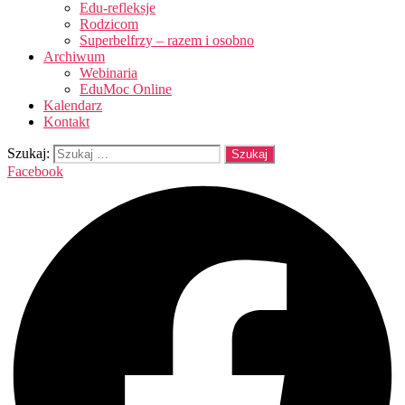
Edu-refleksje
Rodzicom
Superbelfrzy – razem i osobno
Archiwum
Webinaria
EduMoc Online
Kalendarz
Kontakt
Szukaj:
Facebook