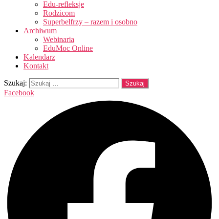
Edu-refleksje
Rodzicom
Superbelfrzy – razem i osobno
Archiwum
Webinaria
EduMoc Online
Kalendarz
Kontakt
Szukaj:
Facebook