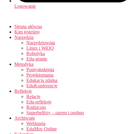
Logowanie
Strona główna
Kim jesteśmy
Narzędzia
Narzędziownia
Linux i WiOO
Robotyka
Edu-granie
Metodyka
Pomysłodajnia
Projektomania
Edukacja zdalna
EduKonferencje
Refleksje
Relacje
Edu-refleksje
Rodzicom
Superbelfrzy – razem i osobno
Archiwum
Webinaria
EduMoc Online