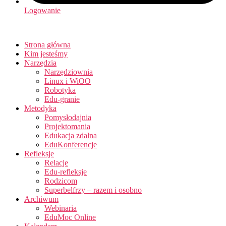
Logowanie
Strona główna
Kim jesteśmy
Narzędzia
Narzędziownia
Linux i WiOO
Robotyka
Edu-granie
Metodyka
Pomysłodajnia
Projektomania
Edukacja zdalna
EduKonferencje
Refleksje
Relacje
Edu-refleksje
Rodzicom
Superbelfrzy – razem i osobno
Archiwum
Webinaria
EduMoc Online