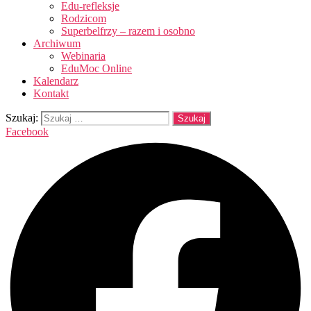
Edu-refleksje
Rodzicom
Superbelfrzy – razem i osobno
Archiwum
Webinaria
EduMoc Online
Kalendarz
Kontakt
Szukaj:
Facebook