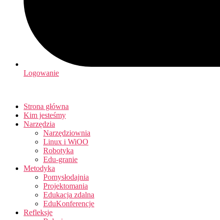
Logowanie
Strona główna
Kim jesteśmy
Narzędzia
Narzędziownia
Linux i WiOO
Robotyka
Edu-granie
Metodyka
Pomysłodajnia
Projektomania
Edukacja zdalna
EduKonferencje
Refleksje